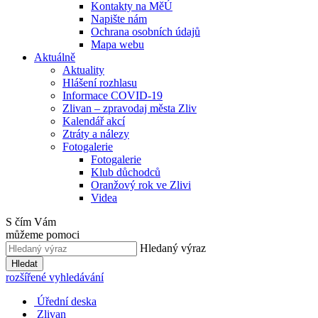
Kontakty na MěÚ
Napište nám
Ochrana osobních údajů
Mapa webu
Aktuálně
Aktuality
Hlášení rozhlasu
Informace COVID-19
Zlivan – zpravodaj města Zliv
Kalendář akcí
Ztráty a nálezy
Fotogalerie
Fotogalerie
Klub důchodců
Oranžový rok ve Zlivi
Videa
S čím Vám
můžeme pomoci
Hledaný výraz
Hledat
rozšířené vyhledávání
Úřední deska
Zlivan