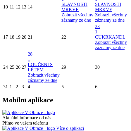
SLAVNOSTI
SLAVNOSTI
10
11
12
13
14
MRKVE
MRKVE
Zobrazit všechny
Zobrazit všechny
záznamy ze dne
záznamy ze dne
23
1
17
18
19
20
21
22
CUKRKANDL
Zobrazit všechny
záznamy ze dne
28
1
LOUČENÍ S
24
25
26
27
29
30
LÉTEM
Zobrazit všechny
záznamy ze dne
31
1
2
3
4
5
6
Mobilní aplikace
Aktuální informace od nás
Přímo ve vašem telefonu
Více o aplikaci