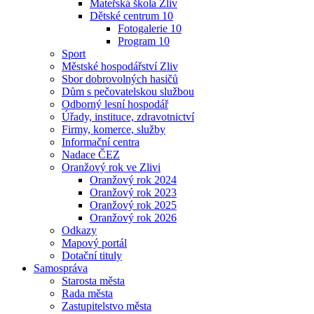
Mateřská škola Zliv
Dětské centrum 10
Fotogalerie 10
Program 10
Sport
Městské hospodářství Zliv
Sbor dobrovolných hasičů
Dům s pečovatelskou službou
Odborný lesní hospodář
Úřady, instituce, zdravotnictví
Firmy, komerce, služby
Informační centra
Nadace ČEZ
Oranžový rok ve Zlivi
Oranžový rok 2024
Oranžový rok 2023
Oranžový rok 2025
Oranžový rok 2026
Odkazy
Mapový portál
Dotační tituly
Samospráva
Starosta města
Rada města
Zastupitelstvo města