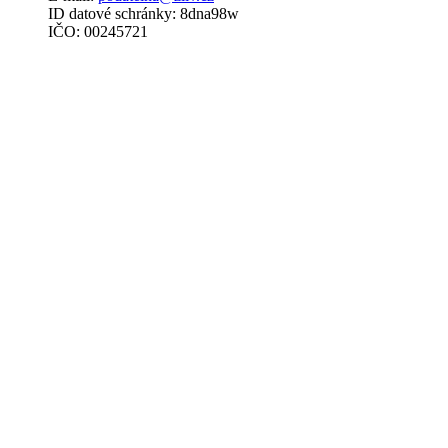
ID datové schránky: 8dna98w
IČO: 00245721