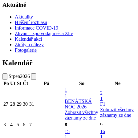
Aktuálně
Aktuality
Hlášení rozhlasu
Informace COVID-19
Zlivan – zpravodaj města Zliv
Kalendář akcí
Ztráty a nálezy
Fotogalerie
Kalendář
Srpen
2026
Po
Út
St
Čt
Pá
So
Ne
1
2
1
1
BENÁTSKÁ
27
28
29
30
31
F1
NOC 2026
Zobrazit všechny
Zobrazit všechny
záznamy ze dne
záznamy ze dne
3
4
5
6
7
8
9
15
16
1
1