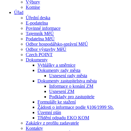
Výbory
Komise
Úřad
Úřední deska
E-podatelna
Povinné informace
Tajemník MěÚ
Podatelna MěÚ
Odbor hospodářsko-správní MěÚ
Odbor výstavby MěÚ
Czech POINT
Dokumenty
Vyhlášky a směrnice
Dokumenty rady města
Usnesení rady města
Dokumenty zastupitelstva města
Informace o konání ZM
Usnesení ZM
Podklady pro zastupitele
Formuláře ke stažení
Žádosti o informace podle §106⁄1999 Sb.
Územní plán
Třídění odpadu EKO KOM
Zakázky z profilu zadavatele
Kontakty