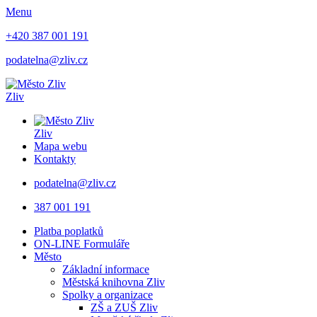
Menu
+420 387 001 191
podatelna@zliv.cz
Zliv
Zliv
Mapa webu
Kontakty
podatelna@zliv.cz
387 001 191
Platba poplatků
ON-LINE Formuláře
Město
Základní informace
Městská knihovna Zliv
Spolky a organizace
ZŠ a ZUŠ Zliv