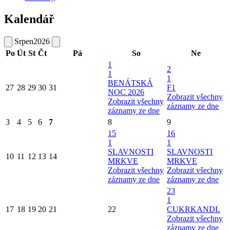
Kalendář
Srpen
2026
Po
Út
St
Čt
Pá
So
Ne
1
2
1
1
BENÁTSKÁ
27
28
29
30
31
F1
NOC 2026
Zobrazit všechny
Zobrazit všechny
záznamy ze dne
záznamy ze dne
3
4
5
6
7
8
9
15
16
1
1
SLAVNOSTI
SLAVNOSTI
10
11
12
13
14
MRKVE
MRKVE
Zobrazit všechny
Zobrazit všechny
záznamy ze dne
záznamy ze dne
23
1
17
18
19
20
21
22
CUKRKANDL
Zobrazit všechny
záznamy ze dne