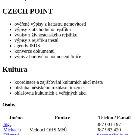
CZECH POINT
ověřené výpisy z katastru nemovitostí
výpisy z obchodního rejstříku
výpisy z živnostenského rejstříku
výpisy z rejstříku trestů
agendy ISDS
konverze dokumentů
výpis z bodového hodnocení řidiče
Kultura
koordinace a zajišťování kulturních akcí města
obsluha městského rozhlasu, inzerce
ohlašovna kulturních a veřejných akcí
Osoby
Jméno
Funkce
Telefon / E-mail
Ing.
387 001 197
Michaela
Vedoucí OHS MěÚ
387 963 420