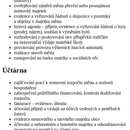
smlouvy)
zveřejňování záměrů města převést nebo pronajmout
nemovitý majetek
evidence a vyřizování žádostí o dispozice s pozemky
a objekty v majetku města
bytová agenda – příjem, evidence a vyřizování žádostí o byty
(prodej, nájem), souhlas k výměnám bytů
rozhodování o poskytování slev příspěvků rodičům
na neinvestiční výdaje mateřské školy
povolování provozu výherních hracích automatů
realizace staveb města
zastupování na úseku matriky a sociálních věc
Účtárna
zajišťování prací k sestavení rozpočtu města a rozborů
hospodaření
zabezpečení průběžného financování, kontrola dodržování
rozpočtu
fakturace – evidence, úhrada
účtování příjmů a výdajů na účtech vedených u peněžních
ústavů
evidence nemovitého a movitého majetku obce
účtování o nehmotném a hmotném majetku a odsouhlasování
inventarizací majetků na účetní stav