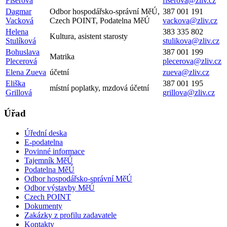
Fišerová
fiserova@zliv.cz
Dagmar
Odbor hospodářsko-správní MěÚ,
387 001 191
Vacková
Czech POINT, Podatelna MěÚ
vackova@zliv.cz
Helena
383 335 802
Kultura, asistent starosty
Stulíková
stulikova@zliv.cz
Bohuslava
387 001 199
Matrika
Plecerová
plecerova@zliv.cz
Elena Zueva
účetní
zueva@zliv.cz
Eliška
387 001 195
místní poplatky, mzdová účetní
Grillová
grillova@zliv.cz
Úřad
Úřední deska
E-podatelna
Povinné informace
Tajemník MěÚ
Podatelna MěÚ
Odbor hospodářsko-správní MěÚ
Odbor výstavby MěÚ
Czech POINT
Dokumenty
Zakázky z profilu zadavatele
Kontakty