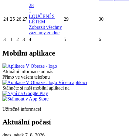
28
1
LOUČENÍ S
24
25
26
27
29
30
LÉTEM
Zobrazit všechny
záznamy ze dne
31
1
2
3
4
5
6
Mobilní aplikace
Aktuální informace od nás
Přímo ve vašem telefonu
Více o aplikaci
Stáhněte si naši mobilní aplikaci na
Užitečné informace!
Aktuální počasí
dnes, pátek 7. 8. 2026