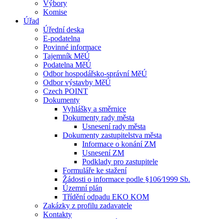
Výbory
Komise
Úřad
Úřední deska
E-podatelna
Povinné informace
Tajemník MěÚ
Podatelna MěÚ
Odbor hospodářsko-správní MěÚ
Odbor výstavby MěÚ
Czech POINT
Dokumenty
Vyhlášky a směrnice
Dokumenty rady města
Usnesení rady města
Dokumenty zastupitelstva města
Informace o konání ZM
Usnesení ZM
Podklady pro zastupitele
Formuláře ke stažení
Žádosti o informace podle §106⁄1999 Sb.
Územní plán
Třídění odpadu EKO KOM
Zakázky z profilu zadavatele
Kontakty