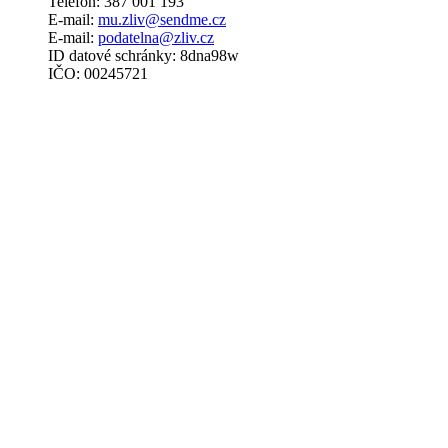
Telefon: 387 001 193
E-mail:
mu.zliv@sendme.cz
E-mail:
podatelna@zliv.cz
ID datové schránky: 8dna98w
IČO: 00245721