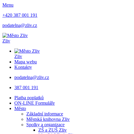
Menu
+420 387 001 191
podatelna@zliv.cz
Zliv
Zliv
Mapa webu
Kontakty
podatelna@zliv.cz
387 001 191
Platba poplatků
ON-LINE Formuláře
Město
Základní informace
Městská knihovna Zliv
Spolky a organizace
ZŠ a ZUŠ Zliv