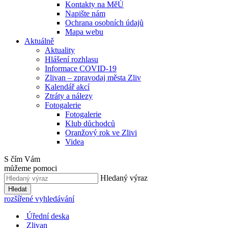
Kontakty na MěÚ
Napište nám
Ochrana osobních údajů
Mapa webu
Aktuálně
Aktuality
Hlášení rozhlasu
Informace COVID-19
Zlivan – zpravodaj města Zliv
Kalendář akcí
Ztráty a nálezy
Fotogalerie
Fotogalerie
Klub důchodců
Oranžový rok ve Zlivi
Videa
S čím Vám
můžeme pomoci
Hledaný výraz
Hledat
rozšířené vyhledávání
Úřední deska
Zlivan