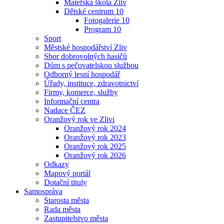
Mateřská škola Zliv
Dětské centrum 10
Fotogalerie 10
Program 10
Sport
Městské hospodářství Zliv
Sbor dobrovolných hasičů
Dům s pečovatelskou službou
Odborný lesní hospodář
Úřady, instituce, zdravotnictví
Firmy, komerce, služby
Informační centra
Nadace ČEZ
Oranžový rok ve Zlivi
Oranžový rok 2024
Oranžový rok 2023
Oranžový rok 2025
Oranžový rok 2026
Odkazy
Mapový portál
Dotační tituly
Samospráva
Starosta města
Rada města
Zastupitelstvo města