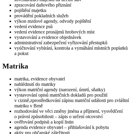
zpracování daňového přiznání
pojištění majetku
provádění pokladních služeb
výkon mzdové agendy, odvody pojištění
vedení evidence psů
vedení evidence pronájmů hrobových míst
vystavování a evidence objednávek
administrativní zabezpečení vyřizování přestupků
vyúčtování vybírání, kontrola a vymáhání místních poplatků
a pokut
Matrika
matrika, evidence obyvatel
nahlédnutí do matriky
výkon matriční agendy (narození, úmrtí, sňatky)
vystavování opisů matričních dokladů pro použití
v cizině,zprostředkování zápisu matriční události pro zvláštní
matriku v Brně
rozhodování ve věci změny jména a příjmení, vysvědčení
o právní způsobilosti – zápis o určení otcovství
ověřování podpisů a kopií listin
agenda evidence obyvatel – přihlašování k pobytu
aktiv pro občanské záležitosti