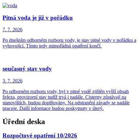
Pitná voda je již v pořádku
7. 7.
2026
Po dnešním odborném rozboru vody, je stav pitné vody v pořádku a
vyhovující. Tímto tedy mimořádná opatření končí.
současný stav vody
3. 7.
2026
Po odborném rozboru vody, byl v pitné vodě zjištěn vyšší obsah
železa, provizorní stav tudíž trvá i nadále. Cisterny zůstávají na
stanovištích, budou doplňovány. Na odstranění závady se nadále
pracuje. Další informace budou poskytnuty v úterý.
Úřední deska
Rozpočtové opatření 10/2026