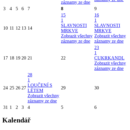
záznamy ze dne
3
4
5
6
7
8
9
15
16
1
1
SLAVNOSTI
SLAVNOSTI
10
11
12
13
14
MRKVE
MRKVE
Zobrazit všechny
Zobrazit všechny
záznamy ze dne
záznamy ze dne
23
1
17
18
19
20
21
22
CUKRKANDL
Zobrazit všechny
záznamy ze dne
28
1
LOUČENÍ S
24
25
26
27
29
30
LÉTEM
Zobrazit všechny
záznamy ze dne
31
1
2
3
4
5
6
Kalendář