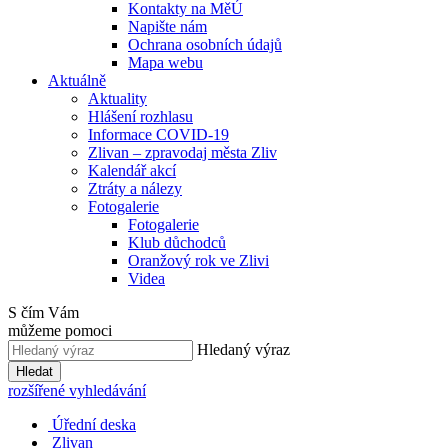
Kontakty na MěÚ
Napište nám
Ochrana osobních údajů
Mapa webu
Aktuálně
Aktuality
Hlášení rozhlasu
Informace COVID-19
Zlivan – zpravodaj města Zliv
Kalendář akcí
Ztráty a nálezy
Fotogalerie
Fotogalerie
Klub důchodců
Oranžový rok ve Zlivi
Videa
S čím Vám
můžeme pomoci
Hledaný výraz
Hledat
rozšířené vyhledávání
Úřední deska
Zlivan