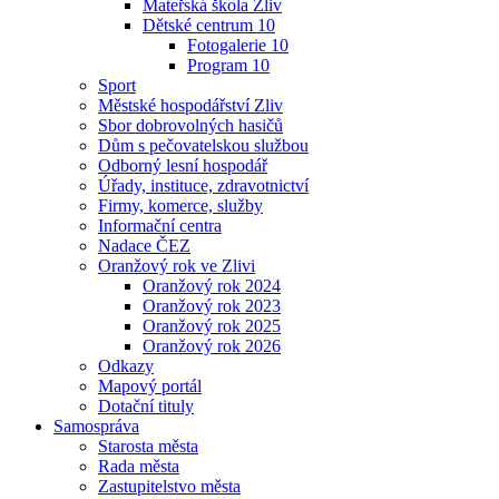
Mateřská škola Zliv
Dětské centrum 10
Fotogalerie 10
Program 10
Sport
Městské hospodářství Zliv
Sbor dobrovolných hasičů
Dům s pečovatelskou službou
Odborný lesní hospodář
Úřady, instituce, zdravotnictví
Firmy, komerce, služby
Informační centra
Nadace ČEZ
Oranžový rok ve Zlivi
Oranžový rok 2024
Oranžový rok 2023
Oranžový rok 2025
Oranžový rok 2026
Odkazy
Mapový portál
Dotační tituly
Samospráva
Starosta města
Rada města
Zastupitelstvo města