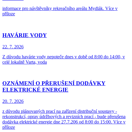
informace pro návštěvníky rekreačního areálu Mydlák. Více v
příloze
HAVÁRIE VODY
22. 7.
2026
Z důvodu havárie vody nepoteče dnes v době od 8:00 do 14:00, v
celé lokalitě Varta, voda
OZNÁMENÍ O PŘERUŠENÍ DODÁVKY
ELEKTRICKÉ ENERGIE
20. 7.
2026
z důvodu plánovaných prací na zařízení distribuční soustavy -
rekonstrukcí, oprav údržbových a revizních prací - bude přerušena
dodávka elektrické energie dne 27.7.206 od 8:00 do 15:00. Více v
příloze