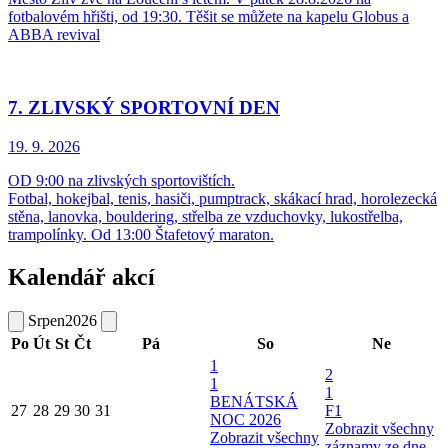
fotbalovém hřišti, od 19:30. Těšit se můžete na kapelu Globus a
ABBA revival
7. ZLIVSKÝ SPORTOVNÍ DEN
19. 9.
2026
OD 9:00 na zlivských sportovištích.
Fotbal, hokejbal, tenis, hasiči, pumptrack, skákací hrad, horolezecká
stěna, lanovka, bouldering, střelba ze vzduchovky, lukostřelba,
trampolínky. Od 13:00 Štafetový maraton.
Kalendář akcí
Srpen
2026
Po
Út
St
Čt
Pá
So
Ne
1
2
1
1
BENÁTSKÁ
27
28
29
30
31
F1
NOC 2026
Zobrazit všechny
Zobrazit všechny
záznamy ze dne