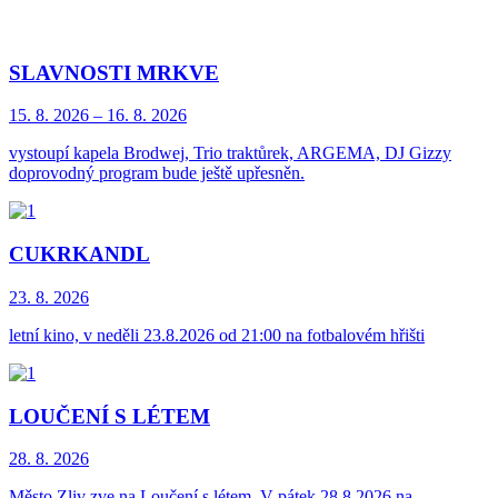
SLAVNOSTI MRKVE
15. 8.
2026
–
16. 8.
2026
vystoupí kapela Brodwej, Trio traktůrek, ARGEMA, DJ Gizzy
doprovodný program bude ještě upřesněn.
CUKRKANDL
23. 8.
2026
letní kino, v neděli 23.8.2026 od 21:00 na fotbalovém hřišti
LOUČENÍ S LÉTEM
28. 8.
2026
Město Zliv zve na Loučení s létem. V pátek 28.8.2026 na