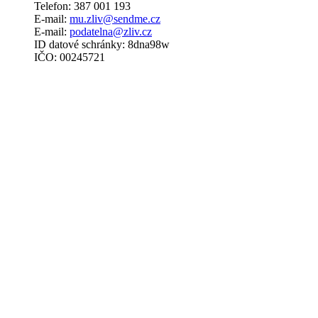
Telefon: 387 001 193
E-mail:
mu.zliv@sendme.cz
E-mail:
podatelna@zliv.cz
ID datové schránky: 8dna98w
IČO: 00245721