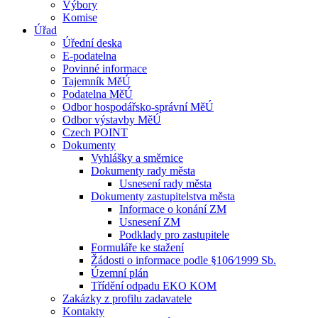
Výbory
Komise
Úřad
Úřední deska
E-podatelna
Povinné informace
Tajemník MěÚ
Podatelna MěÚ
Odbor hospodářsko-správní MěÚ
Odbor výstavby MěÚ
Czech POINT
Dokumenty
Vyhlášky a směrnice
Dokumenty rady města
Usnesení rady města
Dokumenty zastupitelstva města
Informace o konání ZM
Usnesení ZM
Podklady pro zastupitele
Formuláře ke stažení
Žádosti o informace podle §106⁄1999 Sb.
Územní plán
Třídění odpadu EKO KOM
Zakázky z profilu zadavatele
Kontakty