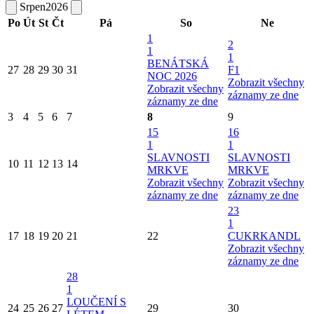
Srpen
2026
Po
Út
St
Čt
Pá
So
Ne
1
2
1
1
BENÁTSKÁ
27
28
29
30
31
F1
NOC 2026
Zobrazit všechny
Zobrazit všechny
záznamy ze dne
záznamy ze dne
3
4
5
6
7
8
9
15
16
1
1
SLAVNOSTI
SLAVNOSTI
10
11
12
13
14
MRKVE
MRKVE
Zobrazit všechny
Zobrazit všechny
záznamy ze dne
záznamy ze dne
23
1
17
18
19
20
21
22
CUKRKANDL
Zobrazit všechny
záznamy ze dne
28
1
LOUČENÍ S
24
25
26
27
29
30