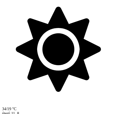
34/19 °C
úterý
11. 8.