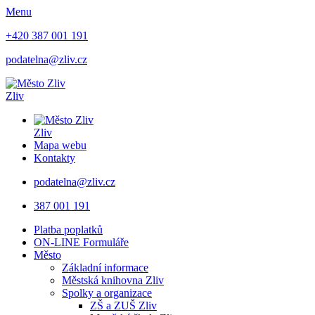
Menu
+420 387 001 191
podatelna@zliv.cz
Zliv
Zliv
Mapa webu
Kontakty
podatelna@zliv.cz
387 001 191
Platba poplatků
ON-LINE Formuláře
Město
Základní informace
Městská knihovna Zliv
Spolky a organizace
ZŠ a ZUŠ Zliv