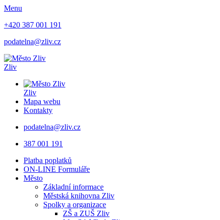
Menu
+420 387 001 191
podatelna@zliv.cz
Zliv
Zliv
Mapa webu
Kontakty
podatelna@zliv.cz
387 001 191
Platba poplatků
ON-LINE Formuláře
Město
Základní informace
Městská knihovna Zliv
Spolky a organizace
ZŠ a ZUŠ Zliv