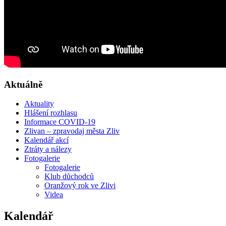
Aktuálně
Aktuality
Hlášení rozhlasu
Informace COVID-19
Zlivan – zpravodaj města Zliv
Kalendář akcí
Ztráty a nálezy
Fotogalerie
Fotogalerie
Klub důchodců
Oranžový rok ve Zlivi
Videa
Kalendář