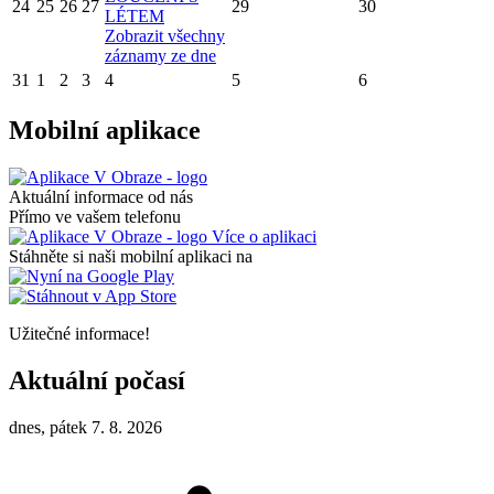
24
25
26
27
29
30
LÉTEM
Zobrazit všechny
záznamy ze dne
31
1
2
3
4
5
6
Mobilní aplikace
Aktuální informace od nás
Přímo ve vašem telefonu
Více o aplikaci
Stáhněte si naši mobilní aplikaci na
Užitečné informace!
Aktuální počasí
dnes, pátek 7. 8. 2026