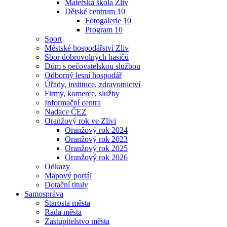
Mateřská škola Zliv
Dětské centrum 10
Fotogalerie 10
Program 10
Sport
Městské hospodářství Zliv
Sbor dobrovolných hasičů
Dům s pečovatelskou službou
Odborný lesní hospodář
Úřady, instituce, zdravotnictví
Firmy, komerce, služby
Informační centra
Nadace ČEZ
Oranžový rok ve Zlivi
Oranžový rok 2024
Oranžový rok 2023
Oranžový rok 2025
Oranžový rok 2026
Odkazy
Mapový portál
Dotační tituly
Samospráva
Starosta města
Rada města
Zastupitelstvo města