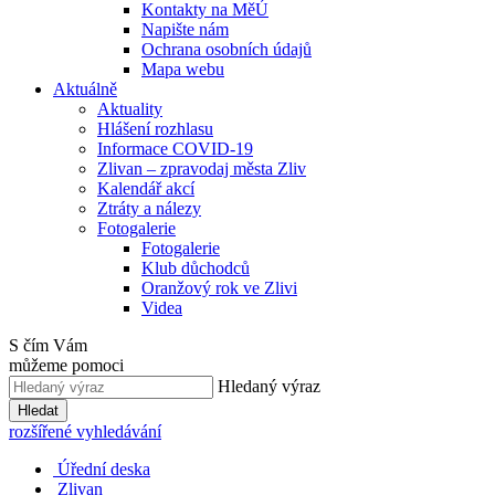
Kontakty na MěÚ
Napište nám
Ochrana osobních údajů
Mapa webu
Aktuálně
Aktuality
Hlášení rozhlasu
Informace COVID-19
Zlivan – zpravodaj města Zliv
Kalendář akcí
Ztráty a nálezy
Fotogalerie
Fotogalerie
Klub důchodců
Oranžový rok ve Zlivi
Videa
S čím Vám
můžeme pomoci
Hledaný výraz
Hledat
rozšířené vyhledávání
Úřední deska
Zlivan