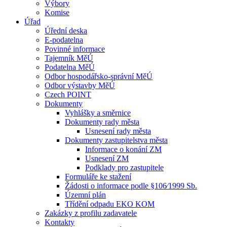
Výbory
Komise
Úřad
Úřední deska
E-podatelna
Povinné informace
Tajemník MěÚ
Podatelna MěÚ
Odbor hospodářsko-správní MěÚ
Odbor výstavby MěÚ
Czech POINT
Dokumenty
Vyhlášky a směrnice
Dokumenty rady města
Usnesení rady města
Dokumenty zastupitelstva města
Informace o konání ZM
Usnesení ZM
Podklady pro zastupitele
Formuláře ke stažení
Žádosti o informace podle §106⁄1999 Sb.
Územní plán
Třídění odpadu EKO KOM
Zakázky z profilu zadavatele
Kontakty