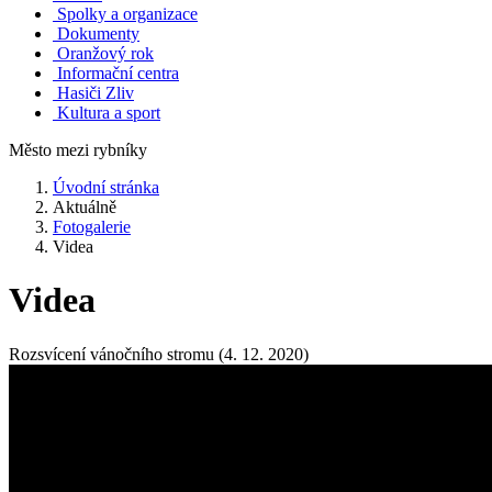
Spolky a organizace
Dokumenty
Oranžový rok
Informační centra
Hasiči Zliv
Kultura a sport
Město mezi rybníky
Úvodní stránka
Aktuálně
Fotogalerie
Videa
Videa
Rozsvícení vánočního stromu (4. 12. 2020)