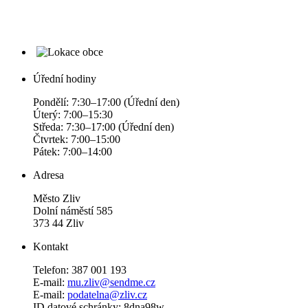
Úřední hodiny
Pondělí: 7:30–17:00 (Úřední den)
Úterý: 7:00–15:30
Středa: 7:30–17:00 (Úřední den)
Čtvrtek: 7:00–15:00
Pátek: 7:00–14:00
Adresa
Město Zliv
Dolní náměstí 585
373 44 Zliv
Kontakt
Telefon: 387 001 193
E-mail:
mu.zliv@sendme.cz
E-mail:
podatelna@zliv.cz
ID datové schránky: 8dna98w