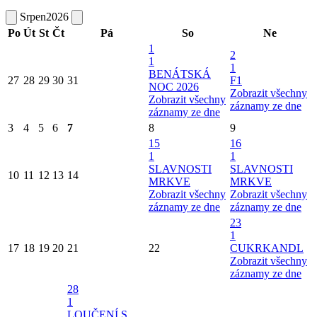
Srpen
2026
Po
Út
St
Čt
Pá
So
Ne
1
2
1
1
BENÁTSKÁ
27
28
29
30
31
F1
NOC 2026
Zobrazit všechny
Zobrazit všechny
záznamy ze dne
záznamy ze dne
3
4
5
6
7
8
9
15
16
1
1
SLAVNOSTI
SLAVNOSTI
10
11
12
13
14
MRKVE
MRKVE
Zobrazit všechny
Zobrazit všechny
záznamy ze dne
záznamy ze dne
23
1
17
18
19
20
21
22
CUKRKANDL
Zobrazit všechny
záznamy ze dne
28
1
LOUČENÍ S