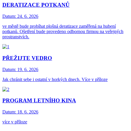
DERATIZACE POTKANŮ
Datum:
24. 6. 2026
ve městě bude probíhat plošná deratizace zaměřená na hubení
potkanů. Ošetření bude provedeno odbornou firmou na veřejných
prostranstvích.
PŘEŽIJTE VEDRO
Datum:
19. 6. 2026
Jak chránit sebe i ostatní v horkých dnech. Více v příloze
PROGRAM LETNÍHO KINA
Datum:
18. 6. 2026
více v příloze