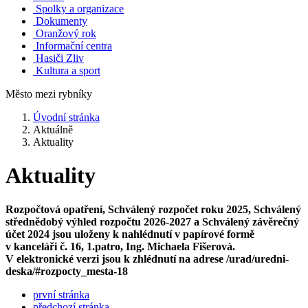
Spolky a organizace
Dokumenty
Oranžový rok
Informační centra
Hasiči Zliv
Kultura a sport
Město mezi rybníky
Úvodní stránka
Aktuálně
Aktuality
Aktuality
Rozpočtová opatření, Schválený rozpočet roku 2025, Schválený
střednědobý výhled rozpočtu 2026-2027 a Schválený závěrečný
účet 2024 jsou uloženy k nahlédnutí v papírové formě
v kanceláři č. 16, 1.patro, Ing. Michaela Fišerová.
V elektronické verzi jsou k zhlédnutí na adrese /urad/uredni-
deska/#rozpocty_mesta-18
první stránka
předchozí stránka