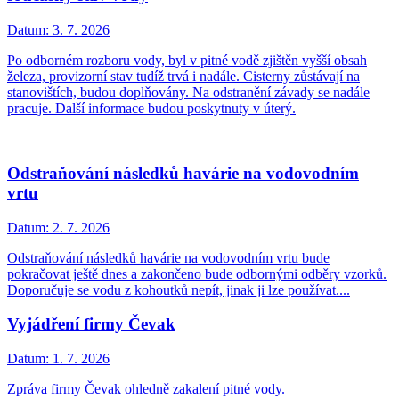
Datum:
3. 7. 2026
Po odborném rozboru vody, byl v pitné vodě zjištěn vyšší obsah
železa, provizorní stav tudíž trvá i nadále. Cisterny zůstávají na
stanovištích, budou doplňovány. Na odstranění závady se nadále
pracuje. Další informace budou poskytnuty v úterý.
Odstraňování následků havárie na vodovodním
vrtu
Datum:
2. 7. 2026
Odstraňování následků havárie na vodovodním vrtu bude
pokračovat ještě dnes a zakončeno bude odbornými odběry vzorků.
Doporučuje se vodu z kohoutků nepít, jinak ji lze používat....
Vyjádření firmy Čevak
Datum:
1. 7. 2026
Zpráva firmy Čevak ohledně zakalení pitné vody.