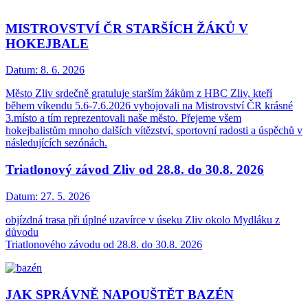
MISTROVSTVÍ ČR STARŠÍCH ŽÁKŮ V
HOKEJBALE
Datum:
8. 6. 2026
Město Zliv srdečně gratuluje starším žákům z HBC Zliv, kteří
během víkendu 5.6-7.6.2026 vybojovali na Mistrovství ČR krásné
3.místo a tím reprezentovali naše město. Přejeme všem
hokejbalistům mnoho dalších vítězství, sportovní radosti a úspěchů v
následujících sezónách.
Triatlonový závod Zliv od 28.8. do 30.8. 2026
Datum:
27. 5. 2026
objízdná trasa při úplné uzavírce v úseku Zliv okolo Mydláku z
důvodu
Triatlonového závodu od 28.8. do 30.8. 2026
JAK SPRÁVNĚ NAPOUŠTĚT BAZÉN