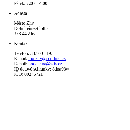
Pátek: 7:00–14:00
Adresa
Město Zliv
Dolní náměstí 585
373 44 Zliv
Kontakt
Telefon: 387 001 193
E-mail:
mu.zliv@sendme.cz
E-mail:
podatelna@zliv.cz
ID datové schránky: 8dna98w
IČO: 00245721