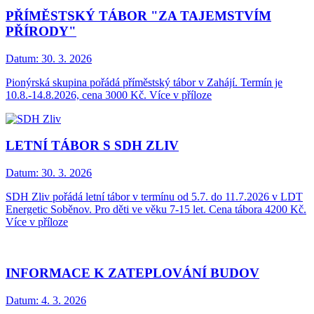
PŘÍMĚSTSKÝ TÁBOR "ZA TAJEMSTVÍM
PŘÍRODY"
Datum:
30. 3. 2026
Pionýrská skupina pořádá příměstský tábor v Zahájí. Termín je
10.8.-14.8.2026, cena 3000 Kč. Více v příloze
LETNÍ TÁBOR S SDH ZLIV
Datum:
30. 3. 2026
SDH Zliv pořádá letní tábor v termínu od 5.7. do 11.7.2026 v LDT
Energetic Soběnov. Pro děti ve věku 7-15 let. Cena tábora 4200 Kč.
Více v příloze
INFORMACE K ZATEPLOVÁNÍ BUDOV
Datum:
4. 3. 2026