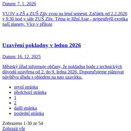
Datum:
7. 1. 2026
VU3V a ZŠ a ZUŠ Zliv zvou na letní semestr. Začátek od 2.2.2026
v 9.30 hod v sále ZUŠ Zliv. Téma je Jižní Asie - nejpestřejší exotika
naší planety. Více v příloze
Uzavření pokladny v lednu 2026
Datum:
16. 12. 2025
Městský úřad informuje občany, že pokladna bude z technických
důvodů uzavřena od 2. do 9. ledna 2026. Doporučujeme plánovat
návštěvu úřadu s ohledem na tuto uzavírku.
první stránka
předchozí stránka
1
2
další stránka
poslední stránka
Zobrazeno
1
-
30
ze 54
Zobrazit vše