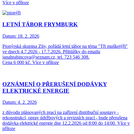
Více v příloze
LETNÍ TÁBOR FRYMBURK
Datum:
18. 2. 2026
Pionýrská skupina Zliv, pořádá letní tábor na téma "Tři mušketýři"
ve dnech 4.7.2026 - 17.7.2026. Přihlášky do emailu
janahrabincova@seznam.cz, tel. 723 546 308.
Cena 6 000 kč. Více v příloze
OZNÁMENÍ O PŘERUŠENÍ DODÁVKY
ELEKTRICKÉ ENERGIE
Datum:
4. 2. 2026
z důvodu plánovaných prací na zařízení distribuční soustavy -
rekonstrukcí, oprav údržbových a revizních prací - bude přerušena
dodávka elektrické energie dne 12.2.2026 od 8:00 do 14:00. Více v
příloze