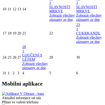
1
1
SLAVNOSTI
SLAVNOSTI
10
11
12
13
14
MRKVE
MRKVE
Zobrazit všechny
Zobrazit všechny
záznamy ze dne
záznamy ze dne
23
1
17
18
19
20
21
22
CUKRKANDL
Zobrazit všechny
záznamy ze dne
28
1
LOUČENÍ S
24
25
26
27
29
30
LÉTEM
Zobrazit všechny
záznamy ze dne
31
1
2
3
4
5
6
Mobilní aplikace
Aktuální informace od nás
Přímo ve vašem telefonu