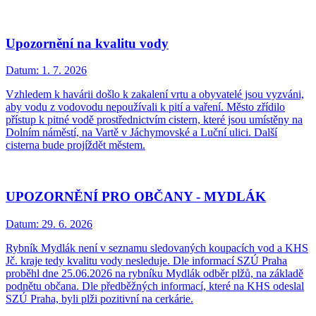
Upozornění na kvalitu vody
Datum:
1. 7. 2026
Vzhledem k havárii došlo k zakalení vrtu a obyvatelé jsou vyzváni,
aby vodu z vodovodu nepoužívali k pití a vaření. Město zřídilo
přístup k pitné vodě prostřednictvím cistern, které jsou umístěny na
Dolním náměstí, na Vartě v Jáchymovské a Luční ulici. Další
cisterna bude projíždět městem.
UPOZORNĚNÍ PRO OBČANY - MYDLÁK
Datum:
29. 6. 2026
Rybník Mydlák není v seznamu sledovaných koupacích vod a KHS
Jč. kraje tedy kvalitu vody nesleduje. Dle informací SZÚ Praha
proběhl dne 25.06.2026 na rybníku Mydlák odběr plžů, na základě
podnětu občana. Dle předběžných informací, které na KHS odeslal
SZÚ Praha, byli plži pozitivní na cerkárie.