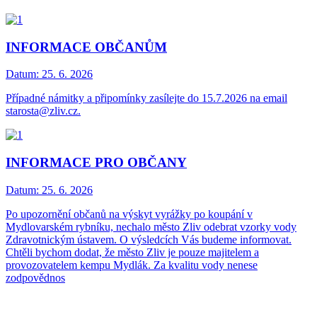
INFORMACE OBČANŮM
Datum:
25. 6. 2026
Případné námitky a připomínky zasílejte do 15.7.2026 na email
starosta@zliv.cz.
INFORMACE PRO OBČANY
Datum:
25. 6. 2026
Po upozornění občanů na výskyt vyrážky po koupání v
Mydlovarském rybníku, nechalo město Zliv odebrat vzorky vody
Zdravotnickým ústavem. O výsledcích Vás budeme informovat.
Chtěli bychom dodat, že město Zliv je pouze majitelem a
provozovatelem kempu Mydlák. Za kvalitu vody nenese
zodpovědnos