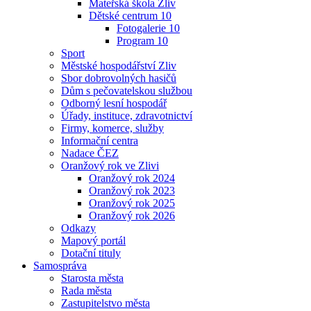
Mateřská škola Zliv
Dětské centrum 10
Fotogalerie 10
Program 10
Sport
Městské hospodářství Zliv
Sbor dobrovolných hasičů
Dům s pečovatelskou službou
Odborný lesní hospodář
Úřady, instituce, zdravotnictví
Firmy, komerce, služby
Informační centra
Nadace ČEZ
Oranžový rok ve Zlivi
Oranžový rok 2024
Oranžový rok 2023
Oranžový rok 2025
Oranžový rok 2026
Odkazy
Mapový portál
Dotační tituly
Samospráva
Starosta města
Rada města
Zastupitelstvo města