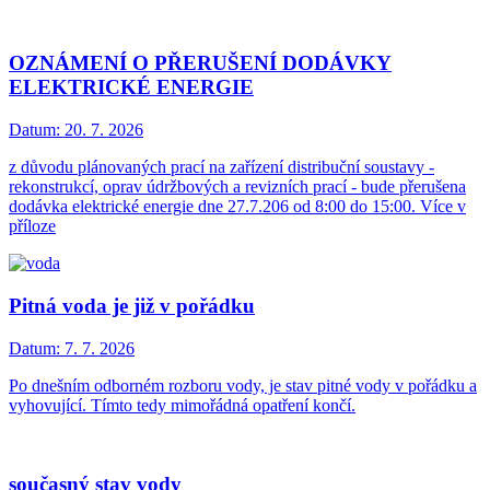
OZNÁMENÍ O PŘERUŠENÍ DODÁVKY
ELEKTRICKÉ ENERGIE
Datum:
20. 7. 2026
z důvodu plánovaných prací na zařízení distribuční soustavy -
rekonstrukcí, oprav údržbových a revizních prací - bude přerušena
dodávka elektrické energie dne 27.7.206 od 8:00 do 15:00. Více v
příloze
Pitná voda je již v pořádku
Datum:
7. 7. 2026
Po dnešním odborném rozboru vody, je stav pitné vody v pořádku a
vyhovující. Tímto tedy mimořádná opatření končí.
současný stav vody