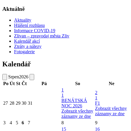
Aktuálně
Aktuality
Hlášení rozhlasu
Informace COVID-19
Zlivan – zpravodaj města Zliv
Kalendář akcí
Ztráty a nálezy
Fotogalerie
Kalendář
Srpen
2026
Po
Út
St
Čt
Pá
So
Ne
1
2
1
1
BENÁTSKÁ
27
28
29
30
31
F1
NOC 2026
Zobrazit všechny
Zobrazit všechny
záznamy ze dne
záznamy ze dne
3
4
5
6
7
8
9
15
16