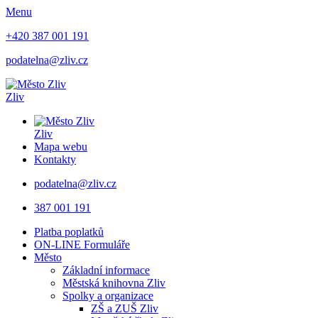
Menu
+420 387 001 191
podatelna@zliv.cz
Zliv
Zliv
Mapa webu
Kontakty
podatelna@zliv.cz
387 001 191
Platba poplatků
ON-LINE Formuláře
Město
Základní informace
Městská knihovna Zliv
Spolky a organizace
ZŠ a ZUŠ Zliv