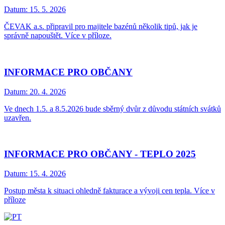
Datum:
15. 5. 2026
ČEVAK a.s. připravil pro majitele bazénů několik tipů, jak je
správně napouštět. Více v příloze.
INFORMACE PRO OBČANY
Datum:
20. 4. 2026
Ve dnech 1.5. a 8.5.2026 bude sběrný dvůr z důvodu státních svátků
uzavřen.
INFORMACE PRO OBČANY - TEPLO 2025
Datum:
15. 4. 2026
Postup města k situaci ohledně fakturace a vývoji cen tepla. Více v
příloze