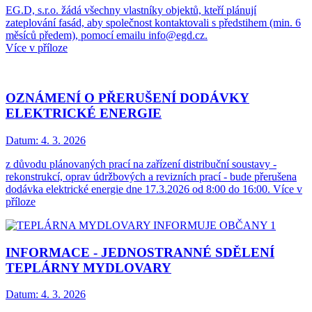
EG.D, s.r.o. žádá všechny vlastníky objektů, kteří plánují
zateplování fasád, aby společnost kontaktovali s předstihem (min. 6
měsíců předem), pomocí emailu info@egd.cz.
Více v příloze
OZNÁMENÍ O PŘERUŠENÍ DODÁVKY
ELEKTRICKÉ ENERGIE
Datum:
4. 3. 2026
z důvodu plánovaných prací na zařízení distribuční soustavy -
rekonstrukcí, oprav údržbových a revizních prací - bude přerušena
dodávka elektrické energie dne 17.3.2026 od 8:00 do 16:00. Více v
příloze
INFORMACE - JEDNOSTRANNÉ SDĚLENÍ
TEPLÁRNY MYDLOVARY
Datum:
4. 3. 2026