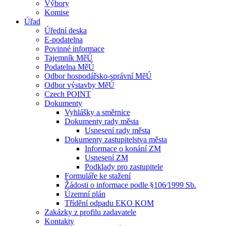
Výbory
Komise
Úřad
Úřední deska
E-podatelna
Povinné informace
Tajemník MěÚ
Podatelna MěÚ
Odbor hospodářsko-správní MěÚ
Odbor výstavby MěÚ
Czech POINT
Dokumenty
Vyhlášky a směrnice
Dokumenty rady města
Usnesení rady města
Dokumenty zastupitelstva města
Informace o konání ZM
Usnesení ZM
Podklady pro zastupitele
Formuláře ke stažení
Žádosti o informace podle §106⁄1999 Sb.
Územní plán
Třídění odpadu EKO KOM
Zakázky z profilu zadavatele
Kontakty