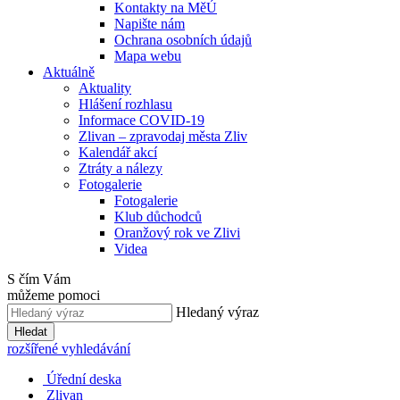
Kontakty na MěÚ
Napište nám
Ochrana osobních údajů
Mapa webu
Aktuálně
Aktuality
Hlášení rozhlasu
Informace COVID-19
Zlivan – zpravodaj města Zliv
Kalendář akcí
Ztráty a nálezy
Fotogalerie
Fotogalerie
Klub důchodců
Oranžový rok ve Zlivi
Videa
S čím Vám
můžeme pomoci
Hledaný výraz
Hledat
rozšířené vyhledávání
Úřední deska
Zlivan