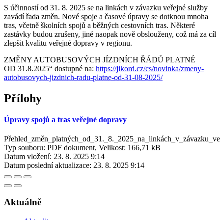
S účinností od 31. 8. 2025 se na linkách v závazku veřejné služby
zavádí řada změn. Nové spoje a časové úpravy se dotknou mnoha
tras, včetně školních spojů a běžných cestovních tras. Některé
zastávky budou zrušeny, jiné naopak nově obslouženy, což má za cíl
zlepšit kvalitu veřejné dopravy v regionu.
ZMĚNY AUTOBUSOVÝCH JÍZDNÍCH ŘÁDŮ PLATNÉ
OD 31.8.2025“ dostupné na:
https://jikord.cz/cs/novinka/zmeny-
autobusovych-jizdnich-radu-platne-od-31-08-2025/
Přílohy
Úpravy spojů a tras veřejné dopravy
Přehled_změn_platných_od_31._8._2025_na_linkách_v_závazku_veř
Typ souboru: PDF dokument, Velikost: 166,71 kB
Datum vložení:
23. 8. 2025 9:14
Datum poslední aktualizace:
23. 8. 2025 9:14
Aktuálně