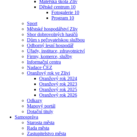
Mateřská škola Zliv
Dětské centrum 10
Fotogalerie 10
Program 10
Sport
Městské hospodářství Zliv
Sbor dobrovolných hasičů
Dům s pečovatelskou službou
Odborný lesní hospodář
Úřady, instituce, zdravotnictví
Firmy, komerce, služby
Informační centra
Nadace ČEZ
Oranžový rok ve Zlivi
Oranžový rok 2024
Oranžový rok 2023
Oranžový rok 2025
Oranžový rok 2026
Odkazy
Mapový portál
Dotační tituly
Samospráva
Starosta města
Rada města
Zastupitelstvo města