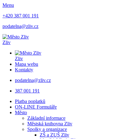
Menu
+420 387 001 191
podatelna@zliv.cz
Zliv
Zliv
Mapa webu
Kontakty
podatelna@zliv.cz
387 001 191
Platba poplatků
ON-LINE Formuláře
Město
Základní informace
Městská knihovna Zliv
Spolky a organizace
ZŠ a ZUŠ Zliv