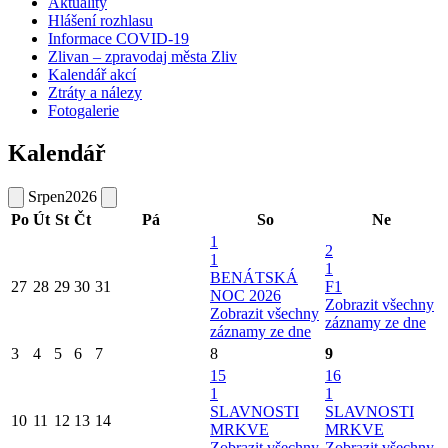
Aktuality
Hlášení rozhlasu
Informace COVID-19
Zlivan – zpravodaj města Zliv
Kalendář akcí
Ztráty a nálezy
Fotogalerie
Kalendář
Srpen
2026
Po
Út
St
Čt
Pá
So
Ne
1
2
1
1
BENÁTSKÁ
27
28
29
30
31
F1
NOC 2026
Zobrazit všechny
Zobrazit všechny
záznamy ze dne
záznamy ze dne
3
4
5
6
7
8
9
15
16
1
1
SLAVNOSTI
SLAVNOSTI
10
11
12
13
14
MRKVE
MRKVE
Zobrazit všechny
Zobrazit všechny