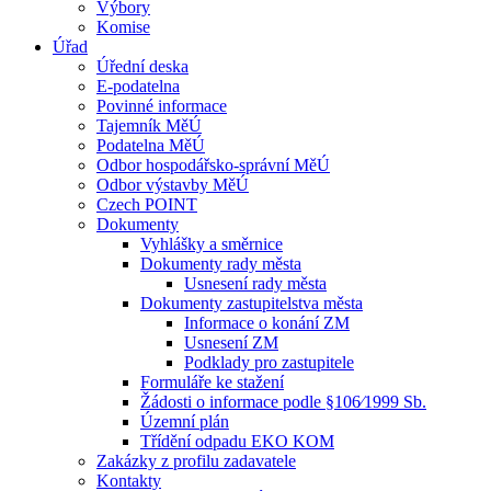
Výbory
Komise
Úřad
Úřední deska
E-podatelna
Povinné informace
Tajemník MěÚ
Podatelna MěÚ
Odbor hospodářsko-správní MěÚ
Odbor výstavby MěÚ
Czech POINT
Dokumenty
Vyhlášky a směrnice
Dokumenty rady města
Usnesení rady města
Dokumenty zastupitelstva města
Informace o konání ZM
Usnesení ZM
Podklady pro zastupitele
Formuláře ke stažení
Žádosti o informace podle §106⁄1999 Sb.
Územní plán
Třídění odpadu EKO KOM
Zakázky z profilu zadavatele
Kontakty