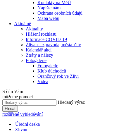
Kontakty na MěÚ
Napište nám
Ochrana osobních údajů
Mapa webu
Aktuálně
Aktuality
Hlášení rozhlasu
Informace COVID-19
Zlivan – zpravodaj města Zliv
Kalendář akcí
Ztráty a nálezy
Fotogalerie
Fotogalerie
Klub důchodců
Oranžový rok ve Zlivi
Videa
S čím Vám
můžeme pomoci
Hledaný výraz
Hledat
rozšířené vyhledávání
Úřední deska
Zlivan