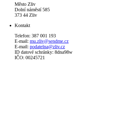
Město Zliv
Dolní náměstí 585
373 44 Zliv
Kontakt
Telefon: 387 001 193
E-mail:
mu.zliv@sendme.cz
E-mail:
podatelna@zliv.cz
ID datové schránky: 8dna98w
IČO: 00245721