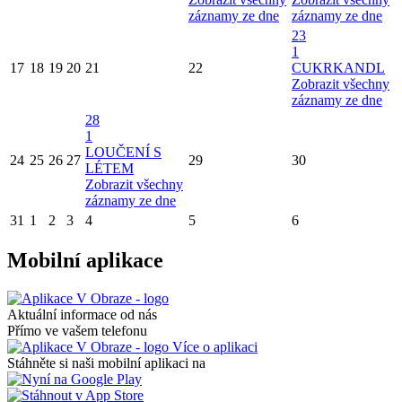
záznamy ze dne
záznamy ze dne
23
1
17
18
19
20
21
22
CUKRKANDL
Zobrazit všechny
záznamy ze dne
28
1
LOUČENÍ S
24
25
26
27
29
30
LÉTEM
Zobrazit všechny
záznamy ze dne
31
1
2
3
4
5
6
Mobilní aplikace
Aktuální informace od nás
Přímo ve vašem telefonu
Více o aplikaci
Stáhněte si naši mobilní aplikaci na