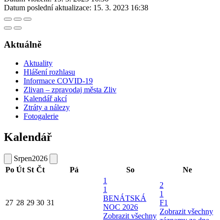
Datum poslední aktualizace:
15. 3. 2023 16:38
Aktuálně
Aktuality
Hlášení rozhlasu
Informace COVID-19
Zlivan – zpravodaj města Zliv
Kalendář akcí
Ztráty a nálezy
Fotogalerie
Kalendář
Srpen
2026
Po
Út
St
Čt
Pá
So
Ne
1
2
1
1
BENÁTSKÁ
27
28
29
30
31
F1
NOC 2026
Zobrazit všechny
Zobrazit všechny