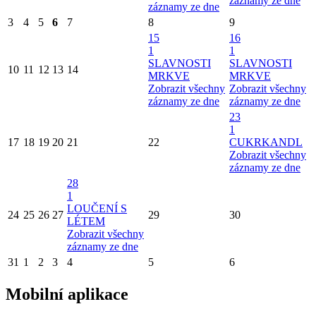
záznamy ze dne
záznamy ze dne
3
4
5
6
7
8
9
15
16
1
1
SLAVNOSTI
SLAVNOSTI
10
11
12
13
14
MRKVE
MRKVE
Zobrazit všechny
Zobrazit všechny
záznamy ze dne
záznamy ze dne
23
1
17
18
19
20
21
22
CUKRKANDL
Zobrazit všechny
záznamy ze dne
28
1
LOUČENÍ S
24
25
26
27
29
30
LÉTEM
Zobrazit všechny
záznamy ze dne
31
1
2
3
4
5
6
Mobilní aplikace