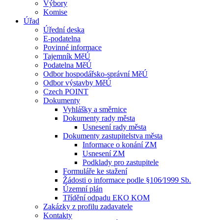
Výbory
Komise
Úřad
Úřední deska
E-podatelna
Povinné informace
Tajemník MěÚ
Podatelna MěÚ
Odbor hospodářsko-správní MěÚ
Odbor výstavby MěÚ
Czech POINT
Dokumenty
Vyhlášky a směrnice
Dokumenty rady města
Usnesení rady města
Dokumenty zastupitelstva města
Informace o konání ZM
Usnesení ZM
Podklady pro zastupitele
Formuláře ke stažení
Žádosti o informace podle §106⁄1999 Sb.
Územní plán
Třídění odpadu EKO KOM
Zakázky z profilu zadavatele
Kontakty