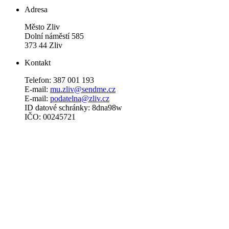
Adresa
Město Zliv
Dolní náměstí 585
373 44 Zliv
Kontakt
Telefon: 387 001 193
E-mail:
mu.zliv@sendme.cz
E-mail:
podatelna@zliv.cz
ID datové schránky: 8dna98w
IČO: 00245721