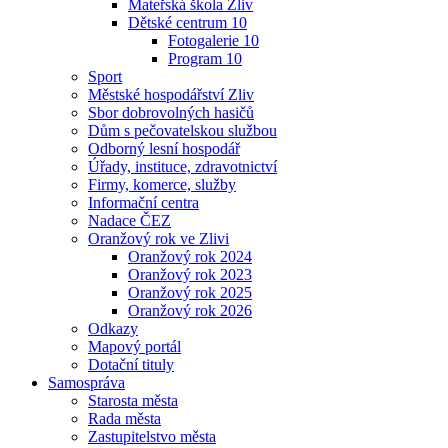
Mateřská škola Zliv
Dětské centrum 10
Fotogalerie 10
Program 10
Sport
Městské hospodářství Zliv
Sbor dobrovolných hasičů
Dům s pečovatelskou službou
Odborný lesní hospodář
Úřady, instituce, zdravotnictví
Firmy, komerce, služby
Informační centra
Nadace ČEZ
Oranžový rok ve Zlivi
Oranžový rok 2024
Oranžový rok 2023
Oranžový rok 2025
Oranžový rok 2026
Odkazy
Mapový portál
Dotační tituly
Samospráva
Starosta města
Rada města
Zastupitelstvo města