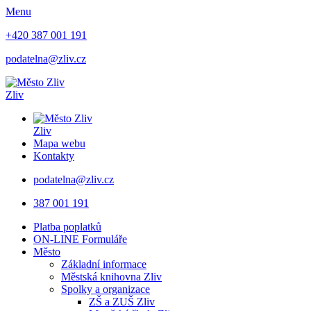
Menu
+420 387 001 191
podatelna@zliv.cz
Zliv
Zliv
Mapa webu
Kontakty
podatelna@zliv.cz
387 001 191
Platba poplatků
ON-LINE Formuláře
Město
Základní informace
Městská knihovna Zliv
Spolky a organizace
ZŠ a ZUŠ Zliv