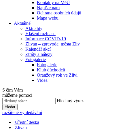
Kontakty na MěÚ
Napište nám
Ochrana osobních údajů
Mapa webu
Aktuálně
Aktuality
Hlášení rozhlasu
Informace COVID-19
Zlivan – zpravodaj města Zliv
Kalendář akcí
Ztráty a nálezy
Fotogalerie
Fotogalerie
Klub důchodců
Oranžový rok ve Zlivi
Videa
S čím Vám
můžeme pomoci
Hledaný výraz
Hledat
rozšířené vyhledávání
Úřední deska
Zlivan