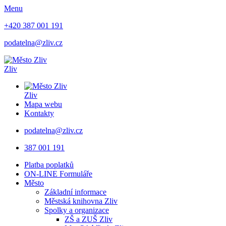
Menu
+420 387 001 191
podatelna@zliv.cz
Zliv
Zliv
Mapa webu
Kontakty
podatelna@zliv.cz
387 001 191
Platba poplatků
ON-LINE Formuláře
Město
Základní informace
Městská knihovna Zliv
Spolky a organizace
ZŠ a ZUŠ Zliv