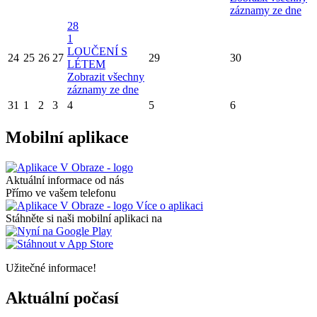
záznamy ze dne
28
1
LOUČENÍ S
24
25
26
27
29
30
LÉTEM
Zobrazit všechny
záznamy ze dne
31
1
2
3
4
5
6
Mobilní aplikace
Aktuální informace od nás
Přímo ve vašem telefonu
Více o aplikaci
Stáhněte si naši mobilní aplikaci na
Užitečné informace!
Aktuální počasí