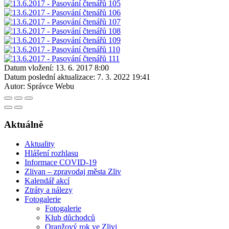
Datum vložení:
13. 6. 2017 8:00
Datum poslední aktualizace:
7. 3. 2022 19:41
Autor:
Správce Webu
Aktuálně
Aktuality
Hlášení rozhlasu
Informace COVID-19
Zlivan – zpravodaj města Zliv
Kalendář akcí
Ztráty a nálezy
Fotogalerie
Fotogalerie
Klub důchodců
Oranžový rok ve Zlivi