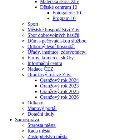
Mateřská škola Zliv
Dětské centrum 10
Fotogalerie 10
Program 10
Sport
Městské hospodářství Zliv
Sbor dobrovolných hasičů
Dům s pečovatelskou službou
Odborný lesní hospodář
Úřady, instituce, zdravotnictví
Firmy, komerce, služby
Informační centra
Nadace ČEZ
Oranžový rok ve Zlivi
Oranžový rok 2024
Oranžový rok 2023
Oranžový rok 2025
Oranžový rok 2026
Odkazy
Mapový portál
Dotační tituly
Samospráva
Starosta města
Rada města
Zastupitelstvo města