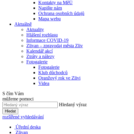
Kontakty na MěÚ
Napište nám
Ochrana osobních údajů
Mapa webu
Aktuálně
Aktuality
Hlášení rozhlasu
Informace COVID-19
Zlivan – zpravodaj města Zliv
Kalendář akcí
Ztráty a nálezy
Fotogalerie
Fotogalerie
Klub důchodců
Oranžový rok ve Zlivi
Videa
S čím Vám
můžeme pomoci
Hledaný výraz
Hledat
rozšířené vyhledávání
Úřední deska
Zlivan