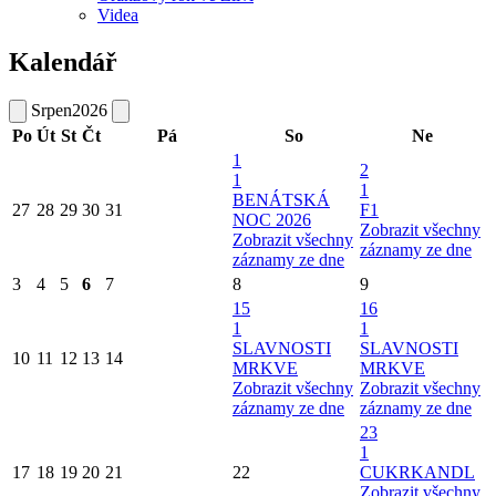
Videa
Kalendář
Srpen
2026
Po
Út
St
Čt
Pá
So
Ne
1
2
1
1
BENÁTSKÁ
27
28
29
30
31
F1
NOC 2026
Zobrazit všechny
Zobrazit všechny
záznamy ze dne
záznamy ze dne
3
4
5
6
7
8
9
15
16
1
1
SLAVNOSTI
SLAVNOSTI
10
11
12
13
14
MRKVE
MRKVE
Zobrazit všechny
Zobrazit všechny
záznamy ze dne
záznamy ze dne
23
1
17
18
19
20
21
22
CUKRKANDL
Zobrazit všechny