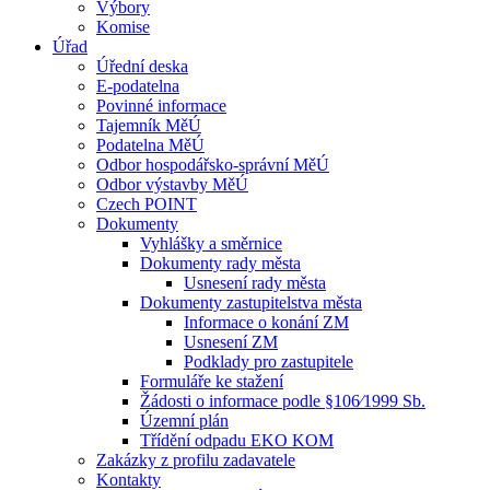
Výbory
Komise
Úřad
Úřední deska
E-podatelna
Povinné informace
Tajemník MěÚ
Podatelna MěÚ
Odbor hospodářsko-správní MěÚ
Odbor výstavby MěÚ
Czech POINT
Dokumenty
Vyhlášky a směrnice
Dokumenty rady města
Usnesení rady města
Dokumenty zastupitelstva města
Informace o konání ZM
Usnesení ZM
Podklady pro zastupitele
Formuláře ke stažení
Žádosti o informace podle §106⁄1999 Sb.
Územní plán
Třídění odpadu EKO KOM
Zakázky z profilu zadavatele
Kontakty