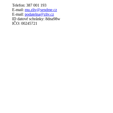
Telefon: 387 001 193
E-mail:
mu.zliv@sendme.cz
E-mail:
podatelna@zliv.cz
ID datové schránky: 8dna98w
IČO: 00245721