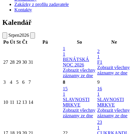
Zakázky z profilu zadavatele
Kontakty
Kalendář
Srpen
2026
Po
Út
St
Čt
Pá
So
Ne
1
2
1
1
BENÁTSKÁ
27
28
29
30
31
F1
NOC 2026
Zobrazit všechny
Zobrazit všechny
záznamy ze dne
záznamy ze dne
3
4
5
6
7
8
9
15
16
1
1
SLAVNOSTI
SLAVNOSTI
10
11
12
13
14
MRKVE
MRKVE
Zobrazit všechny
Zobrazit všechny
záznamy ze dne
záznamy ze dne
23
1
17
18
19
20
21
22
CUKRKANDL