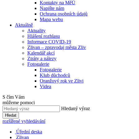
Kontakty na MěÚ
Napište nám
Ochrana osobních údajů
Mapa webu
Aktuálně
Aktuality
Hlášení rozhlasu
Informace COVID-19
Zlivan – zpravodaj města Zliv
Kalendář akcí
Ztráty a nálezy
Fotogalerie
Fotogalerie
Klub důchodců
Oranžový rok ve Zlivi
Videa
S čím Vám
můžeme pomoci
Hledaný výraz
Hledat
rozšířené vyhledávání
Úřední deska
Zlivan