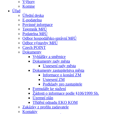
Výbory
Komise
Úřad
Úřední deska
E-podatelna
Povinné informace
Tajemník MěÚ
Podatelna MěÚ
Odbor hospodářsko-správní MěÚ
Odbor výstavby MěÚ
Czech POINT
Dokumenty
Vyhlášky a směrnice
Dokumenty rady města
Usnesení rady města
Dokumenty zastupitelstva města
Informace o konání ZM
Usnesení ZM
Podklady pro zastupitele
Formuláře ke stažení
Žádosti o informace podle §106⁄1999 Sb.
Územní plán
Třídění odpadu EKO KOM
Zakázky z profilu zadavatele
Kontakty