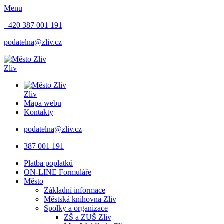
Menu
+420 387 001 191
podatelna@zliv.cz
Zliv
Zliv
Mapa webu
Kontakty
podatelna@zliv.cz
387 001 191
Platba poplatků
ON-LINE Formuláře
Město
Základní informace
Městská knihovna Zliv
Spolky a organizace
ZŠ a ZUŠ Zliv