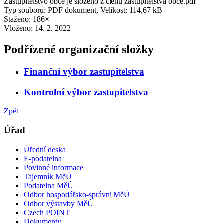
Zastupitelstvo obce je složeno z členů zastupitelstva obce.pdf
Typ souboru: PDF dokument, Velikost: 114,67 kB
Staženo: 186×
Vloženo:
14. 2. 2022
Podřízené organizační složky
Finanční výbor zastupitelstva
Kontrolní výbor zastupitelstva
Zpět
Úřad
Úřední deska
E-podatelna
Povinné informace
Tajemník MěÚ
Podatelna MěÚ
Odbor hospodářsko-správní MěÚ
Odbor výstavby MěÚ
Czech POINT
Dokumenty