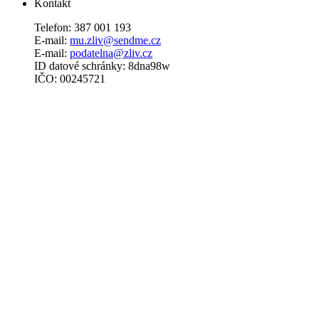
Kontakt
Telefon: 387 001 193
E-mail:
mu.zliv@sendme.cz
E-mail:
podatelna@zliv.cz
ID datové schránky: 8dna98w
IČO: 00245721