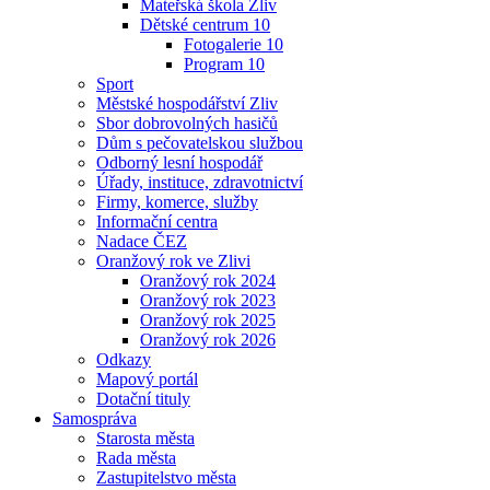
Mateřská škola Zliv
Dětské centrum 10
Fotogalerie 10
Program 10
Sport
Městské hospodářství Zliv
Sbor dobrovolných hasičů
Dům s pečovatelskou službou
Odborný lesní hospodář
Úřady, instituce, zdravotnictví
Firmy, komerce, služby
Informační centra
Nadace ČEZ
Oranžový rok ve Zlivi
Oranžový rok 2024
Oranžový rok 2023
Oranžový rok 2025
Oranžový rok 2026
Odkazy
Mapový portál
Dotační tituly
Samospráva
Starosta města
Rada města
Zastupitelstvo města