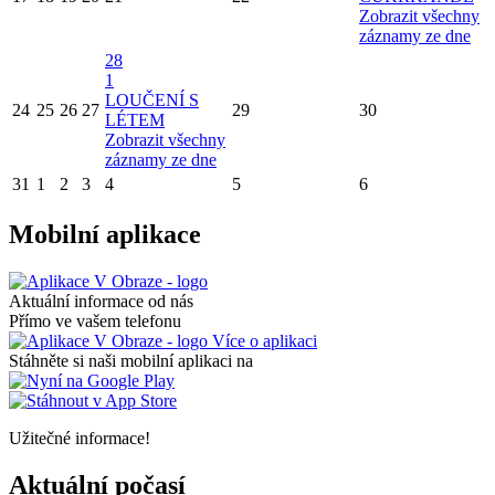
Zobrazit všechny
záznamy ze dne
28
1
LOUČENÍ S
24
25
26
27
29
30
LÉTEM
Zobrazit všechny
záznamy ze dne
31
1
2
3
4
5
6
Mobilní aplikace
Aktuální informace od nás
Přímo ve vašem telefonu
Více o aplikaci
Stáhněte si naši mobilní aplikaci na
Užitečné informace!
Aktuální počasí