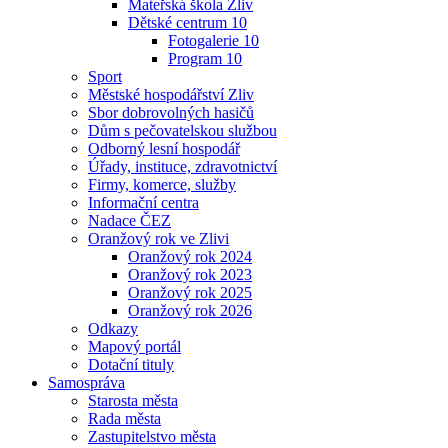
Mateřská škola Zliv
Dětské centrum 10
Fotogalerie 10
Program 10
Sport
Městské hospodářství Zliv
Sbor dobrovolných hasičů
Dům s pečovatelskou službou
Odborný lesní hospodář
Úřady, instituce, zdravotnictví
Firmy, komerce, služby
Informační centra
Nadace ČEZ
Oranžový rok ve Zlivi
Oranžový rok 2024
Oranžový rok 2023
Oranžový rok 2025
Oranžový rok 2026
Odkazy
Mapový portál
Dotační tituly
Samospráva
Starosta města
Rada města
Zastupitelstvo města