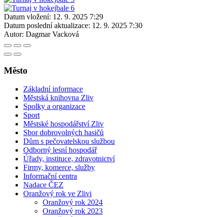
Datum vložení:
12. 9. 2025 7:29
Datum poslední aktualizace:
12. 9. 2025 7:30
Autor:
Dagmar Vacková
Město
Základní informace
Městská knihovna Zliv
Spolky a organizace
Sport
Městské hospodářství Zliv
Sbor dobrovolných hasičů
Dům s pečovatelskou službou
Odborný lesní hospodář
Úřady, instituce, zdravotnictví
Firmy, komerce, služby
Informační centra
Nadace ČEZ
Oranžový rok ve Zlivi
Oranžový rok 2024
Oranžový rok 2023