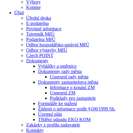
Výbory
Komise
Úřad
Úřední deska
E-podatelna
Povinné informace
Tajemník MěÚ
Podatelna MěÚ
Odbor hospodářsko-správní MěÚ
Odbor výstavby MěÚ
Czech POINT
Dokumenty
Vyhlášky a směrnice
Dokumenty rady města
Usnesení rady města
Dokumenty zastupitelstva města
Informace o konání ZM
Usnesení ZM
Podklady pro zastupitele
Formuláře ke stažení
Žádosti o informace podle §106⁄1999 Sb.
Územní plán
Třídění odpadu EKO KOM
Zakázky z profilu zadavatele
Kontakty