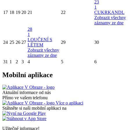
23
1
17
18
19
20
21
22
CUKRKANDL
Zobrazit všechny
záznamy ze dne
28
1
LOUČENÍ S
24
25
26
27
29
30
LÉTEM
Zobrazit všechny
záznamy ze dne
31
1
2
3
4
5
6
Mobilní aplikace
Aktuální informace od nás
Přímo ve vašem telefonu
Více o aplikaci
Stáhněte si naši mobilní aplikaci na
Užitečné informace!