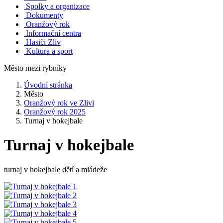
Spolky a organizace
Dokumenty
Oranžový rok
Informační centra
Hasiči Zliv
Kultura a sport
Město mezi rybníky
Úvodní stránka
Město
Oranžový rok ve Zlivi
Oranžový rok 2025
Turnaj v hokejbale
Turnaj v hokejbale
turnaj v hokejbale dětí a mládeže