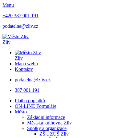
Menu
+420 387 001 191
podatelna@zliv.cz
Zliv
Zliv
Mapa webu
Kontakty
podatelna@zliv.cz
387 001 191
Platba poplatků
ON-LINE Formuláře
Město
Základní informace
Městská knihovna Zliv
Spolky a organizace
ZŠ a ZUŠ Zliv