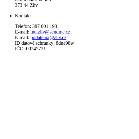
373 44 Zliv
Kontakt
Telefon: 387 001 193
E-mail:
mu.zliv@sendme.cz
E-mail:
podatelna@zliv.cz
ID datové schránky: 8dna98w
IČO: 00245721