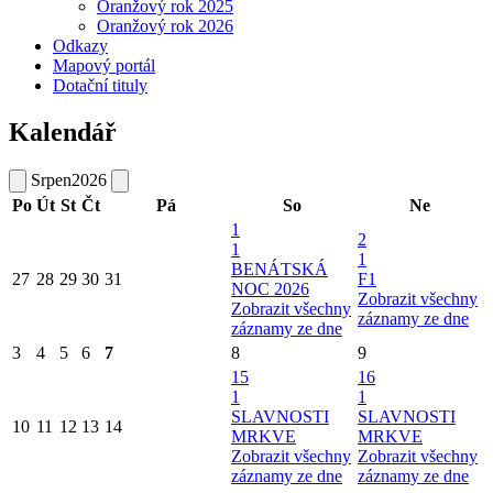
Oranžový rok 2025
Oranžový rok 2026
Odkazy
Mapový portál
Dotační tituly
Kalendář
Srpen
2026
Po
Út
St
Čt
Pá
So
Ne
1
2
1
1
BENÁTSKÁ
27
28
29
30
31
F1
NOC 2026
Zobrazit všechny
Zobrazit všechny
záznamy ze dne
záznamy ze dne
3
4
5
6
7
8
9
15
16
1
1
SLAVNOSTI
SLAVNOSTI
10
11
12
13
14
MRKVE
MRKVE
Zobrazit všechny
Zobrazit všechny
záznamy ze dne
záznamy ze dne