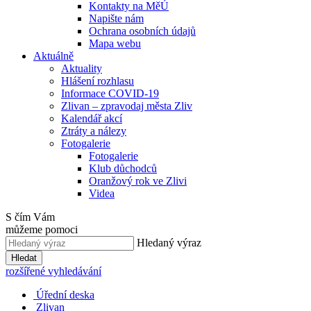
Kontakty na MěÚ
Napište nám
Ochrana osobních údajů
Mapa webu
Aktuálně
Aktuality
Hlášení rozhlasu
Informace COVID-19
Zlivan – zpravodaj města Zliv
Kalendář akcí
Ztráty a nálezy
Fotogalerie
Fotogalerie
Klub důchodců
Oranžový rok ve Zlivi
Videa
S čím Vám
můžeme pomoci
Hledaný výraz
Hledat
rozšířené vyhledávání
Úřední deska
Zlivan