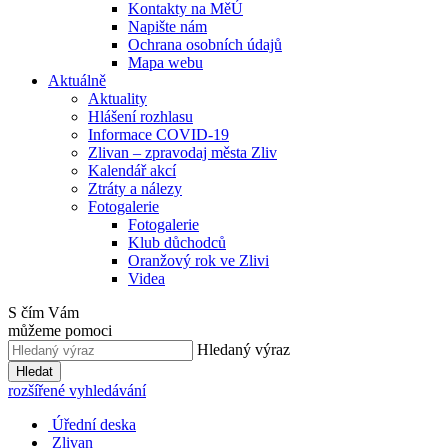
Kontakty na MěÚ
Napište nám
Ochrana osobních údajů
Mapa webu
Aktuálně
Aktuality
Hlášení rozhlasu
Informace COVID-19
Zlivan – zpravodaj města Zliv
Kalendář akcí
Ztráty a nálezy
Fotogalerie
Fotogalerie
Klub důchodců
Oranžový rok ve Zlivi
Videa
S čím Vám
můžeme pomoci
Hledaný výraz
Hledat
rozšířené vyhledávání
Úřední deska
Zlivan