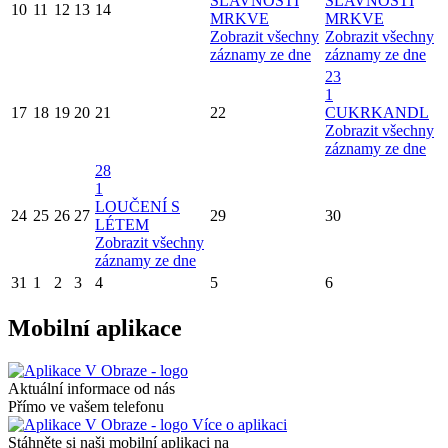
SLAVNOSTI
SLAVNOSTI
10
11
12
13
14
MRKVE
MRKVE
Zobrazit všechny
Zobrazit všechny
záznamy ze dne
záznamy ze dne
23
1
17
18
19
20
21
22
CUKRKANDL
Zobrazit všechny
záznamy ze dne
28
1
LOUČENÍ S
24
25
26
27
29
30
LÉTEM
Zobrazit všechny
záznamy ze dne
31
1
2
3
4
5
6
Mobilní aplikace
Aktuální informace od nás
Přímo ve vašem telefonu
Více o aplikaci
Stáhněte si naši mobilní aplikaci na