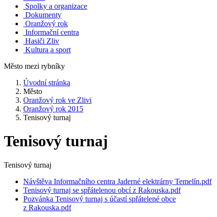
Spolky a organizace
Dokumenty
Oranžový rok
Informační centra
Hasiči Zliv
Kultura a sport
Město mezi rybníky
Úvodní stránka
Město
Oranžový rok ve Zlivi
Oranžový rok 2015
Tenisový turnaj
Tenisový turnaj
Tenisový turnaj
Návštěva Informačního centra Jaderné elektrárny Temelín.pdf
Tenisový turnaj se spřátelenou obcí z Rakouska.pdf
Pozvánka Tenisový turnaj s účastí spřátelené obce
z Rakouska.pdf