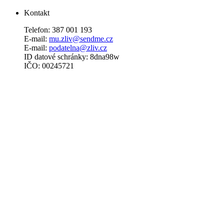
Kontakt
Telefon: 387 001 193
E-mail:
mu.zliv@sendme.cz
E-mail:
podatelna@zliv.cz
ID datové schránky: 8dna98w
IČO: 00245721