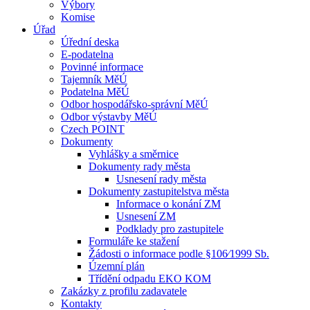
Výbory
Komise
Úřad
Úřední deska
E-podatelna
Povinné informace
Tajemník MěÚ
Podatelna MěÚ
Odbor hospodářsko-správní MěÚ
Odbor výstavby MěÚ
Czech POINT
Dokumenty
Vyhlášky a směrnice
Dokumenty rady města
Usnesení rady města
Dokumenty zastupitelstva města
Informace o konání ZM
Usnesení ZM
Podklady pro zastupitele
Formuláře ke stažení
Žádosti o informace podle §106⁄1999 Sb.
Územní plán
Třídění odpadu EKO KOM
Zakázky z profilu zadavatele
Kontakty