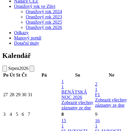
Nadace ČEZ
Oranžový rok ve Zlivi
Oranžový rok 2024
Oranžový rok 2023
Oranžový rok 2025
Oranžový rok 2026
Odkazy
Mapový portál
Dotační tituly
Kalendář
Srpen
2026
Po
Út
St
Čt
Pá
So
Ne
1
2
1
1
BENÁTSKÁ
27
28
29
30
31
F1
NOC 2026
Zobrazit všechny
Zobrazit všechny
záznamy ze dne
záznamy ze dne
3
4
5
6
7
8
9
15
16
1
1