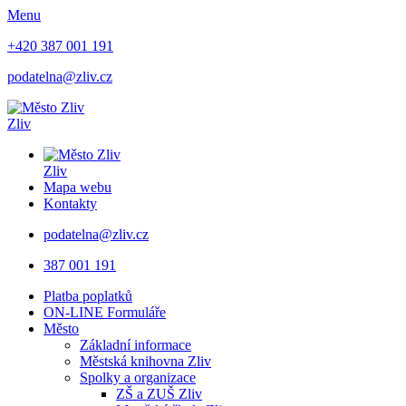
Menu
+420 387 001 191
podatelna@zliv.cz
Zliv
Zliv
Mapa webu
Kontakty
podatelna@zliv.cz
387 001 191
Platba poplatků
ON-LINE Formuláře
Město
Základní informace
Městská knihovna Zliv
Spolky a organizace
ZŠ a ZUŠ Zliv