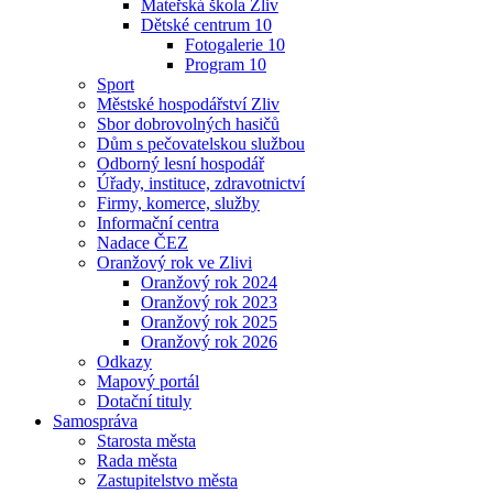
Mateřská škola Zliv
Dětské centrum 10
Fotogalerie 10
Program 10
Sport
Městské hospodářství Zliv
Sbor dobrovolných hasičů
Dům s pečovatelskou službou
Odborný lesní hospodář
Úřady, instituce, zdravotnictví
Firmy, komerce, služby
Informační centra
Nadace ČEZ
Oranžový rok ve Zlivi
Oranžový rok 2024
Oranžový rok 2023
Oranžový rok 2025
Oranžový rok 2026
Odkazy
Mapový portál
Dotační tituly
Samospráva
Starosta města
Rada města
Zastupitelstvo města