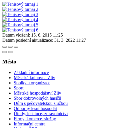
Datum vložení:
15. 6. 2015 11:25
Datum poslední aktualizace:
31. 3. 2022 11:27
Město
Základní informace
Městská knihovna Zliv
Spolky a organizace
Sport
Městské hospodářství Zliv
Sbor dobrovolných hasičů
Dům s pečovatelskou službou
Odborný lesní hospodář
Úřady, instituce, zdravotnictví
Firmy, komerce, služby
Informační centra