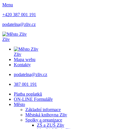
Menu
+420 387 001 191
podatelna@zliv.cz
Zliv
Zliv
Mapa webu
Kontakty
podatelna@zliv.cz
387 001 191
Platba poplatků
ON-LINE Formuláře
Město
Základní informace
Městská knihovna Zliv
Spolky a organizace
ZŠ a ZUŠ Zliv