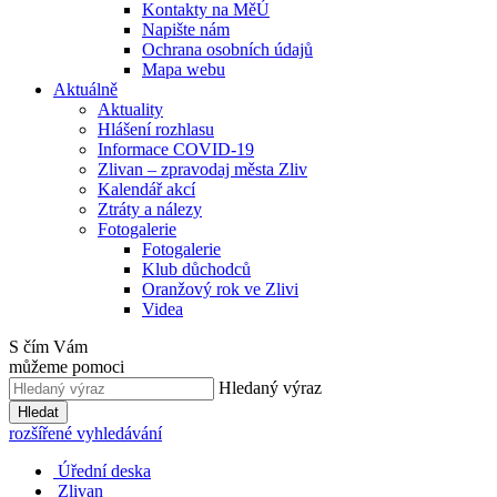
Kontakty na MěÚ
Napište nám
Ochrana osobních údajů
Mapa webu
Aktuálně
Aktuality
Hlášení rozhlasu
Informace COVID-19
Zlivan – zpravodaj města Zliv
Kalendář akcí
Ztráty a nálezy
Fotogalerie
Fotogalerie
Klub důchodců
Oranžový rok ve Zlivi
Videa
S čím Vám
můžeme pomoci
Hledaný výraz
Hledat
rozšířené vyhledávání
Úřední deska
Zlivan