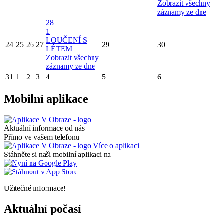
Zobrazit všechny
záznamy ze dne
28
1
LOUČENÍ S
24
25
26
27
29
30
LÉTEM
Zobrazit všechny
záznamy ze dne
31
1
2
3
4
5
6
Mobilní aplikace
Aktuální informace od nás
Přímo ve vašem telefonu
Více o aplikaci
Stáhněte si naši mobilní aplikaci na
Užitečné informace!
Aktuální počasí