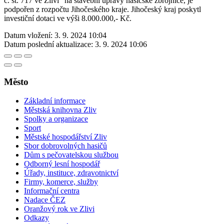
č. st. 717 ve Zlivi“ na stavební úpravy hasičské zbrojnice, je
podpořen z rozpočtu Jihočeského kraje. Jihočeský kraj poskytl
investiční dotaci ve výši 8.000.000,- Kč.
Datum vložení:
3. 9. 2024 10:04
Datum poslední aktualizace:
3. 9. 2024 10:06
Město
Základní informace
Městská knihovna Zliv
Spolky a organizace
Sport
Městské hospodářství Zliv
Sbor dobrovolných hasičů
Dům s pečovatelskou službou
Odborný lesní hospodář
Úřady, instituce, zdravotnictví
Firmy, komerce, služby
Informační centra
Nadace ČEZ
Oranžový rok ve Zlivi
Odkazy