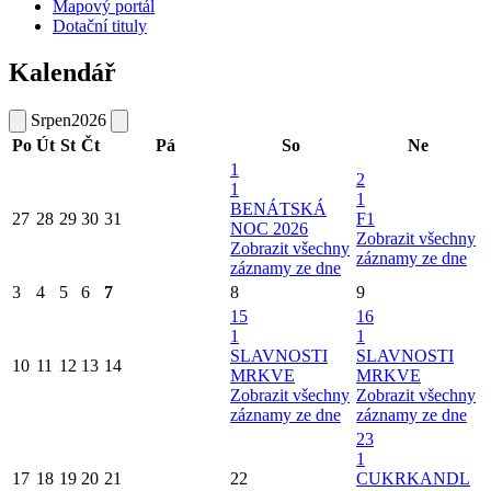
Mapový portál
Dotační tituly
Kalendář
Srpen
2026
Po
Út
St
Čt
Pá
So
Ne
1
2
1
1
BENÁTSKÁ
27
28
29
30
31
F1
NOC 2026
Zobrazit všechny
Zobrazit všechny
záznamy ze dne
záznamy ze dne
3
4
5
6
7
8
9
15
16
1
1
SLAVNOSTI
SLAVNOSTI
10
11
12
13
14
MRKVE
MRKVE
Zobrazit všechny
Zobrazit všechny
záznamy ze dne
záznamy ze dne
23
1
17
18
19
20
21
22
CUKRKANDL