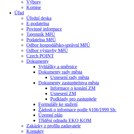
Výbory
Komise
Úřad
Úřední deska
E-podatelna
Povinné informace
Tajemník MěÚ
Podatelna MěÚ
Odbor hospodářsko-správní MěÚ
Odbor výstavby MěÚ
Czech POINT
Dokumenty
Vyhlášky a směrnice
Dokumenty rady města
Usnesení rady města
Dokumenty zastupitelstva města
Informace o konání ZM
Usnesení ZM
Podklady pro zastupitele
Formuláře ke stažení
Žádosti o informace podle §106⁄1999 Sb.
Územní plán
Třídění odpadu EKO KOM
Zakázky z profilu zadavatele
Kontakty