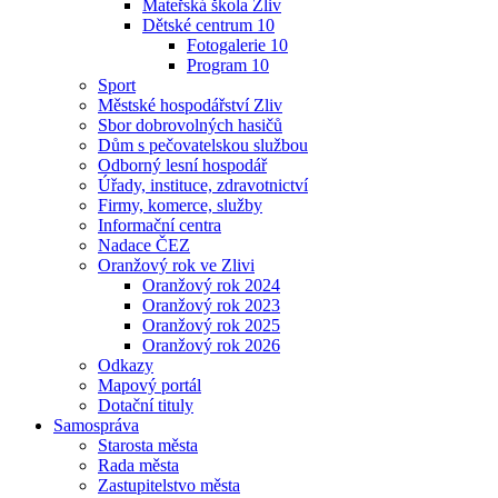
Mateřská škola Zliv
Dětské centrum 10
Fotogalerie 10
Program 10
Sport
Městské hospodářství Zliv
Sbor dobrovolných hasičů
Dům s pečovatelskou službou
Odborný lesní hospodář
Úřady, instituce, zdravotnictví
Firmy, komerce, služby
Informační centra
Nadace ČEZ
Oranžový rok ve Zlivi
Oranžový rok 2024
Oranžový rok 2023
Oranžový rok 2025
Oranžový rok 2026
Odkazy
Mapový portál
Dotační tituly
Samospráva
Starosta města
Rada města
Zastupitelstvo města