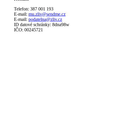
Telefon: 387 001 193
E-mail:
mu.zliv@sendme.cz
E-mail:
podatelna@zliv.cz
ID datové schránky: 8dna98w
IČO: 00245721