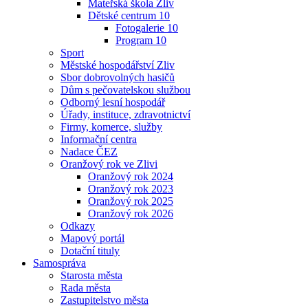
Mateřská škola Zliv
Dětské centrum 10
Fotogalerie 10
Program 10
Sport
Městské hospodářství Zliv
Sbor dobrovolných hasičů
Dům s pečovatelskou službou
Odborný lesní hospodář
Úřady, instituce, zdravotnictví
Firmy, komerce, služby
Informační centra
Nadace ČEZ
Oranžový rok ve Zlivi
Oranžový rok 2024
Oranžový rok 2023
Oranžový rok 2025
Oranžový rok 2026
Odkazy
Mapový portál
Dotační tituly
Samospráva
Starosta města
Rada města
Zastupitelstvo města