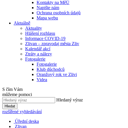
Kontakty na MěÚ
Napište nám
Ochrana osobních údajů
Mapa webu
Aktuálně
Aktuality
Hlášení rozhlasu
Informace COVID-19
Zlivan – zpravodaj města Zliv
Kalendář akcí
Ztráty a nálezy
Fotogalerie
Fotogalerie
Klub důchodců
Oranžový rok ve Zlivi
Videa
S čím Vám
můžeme pomoci
Hledaný výraz
Hledat
rozšířené vyhledávání
Úřední deska
Zlivan