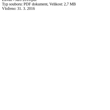
Typ souboru: PDF dokument, Velikost: 2,7 MB
Vloženo:
31. 3. 2016
Zlivan - ročník 2015
Zlivan - podzim
Net Zlivan - podzim 2015.pdf
Typ souboru: PDF dokument, Velikost: 3,98 MB
Vloženo:
9. 9. 2015
Zlivan - léto
Web Zlivan - leto 2015-01.pdf
Typ souboru: PDF dokument, Velikost: 8,52 MB
Vloženo:
8. 6. 2015
jaro 2015
i-Zlivan - jaro 2015.pdf
Typ souboru: PDF dokument, Velikost: 5,22 MB
Vloženo:
5. 3. 2015