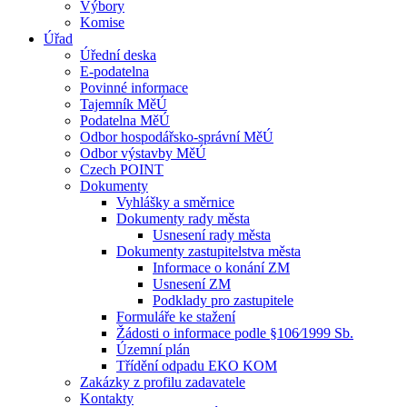
Výbory
Komise
Úřad
Úřední deska
E-podatelna
Povinné informace
Tajemník MěÚ
Podatelna MěÚ
Odbor hospodářsko-správní MěÚ
Odbor výstavby MěÚ
Czech POINT
Dokumenty
Vyhlášky a směrnice
Dokumenty rady města
Usnesení rady města
Dokumenty zastupitelstva města
Informace o konání ZM
Usnesení ZM
Podklady pro zastupitele
Formuláře ke stažení
Žádosti o informace podle §106⁄1999 Sb.
Územní plán
Třídění odpadu EKO KOM
Zakázky z profilu zadavatele
Kontakty