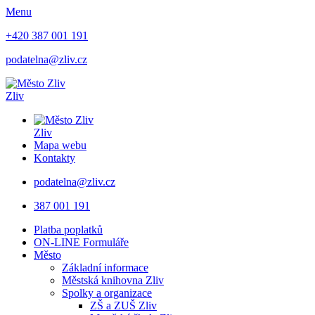
Menu
+420 387 001 191
podatelna@zliv.cz
Zliv
Zliv
Mapa webu
Kontakty
podatelna@zliv.cz
387 001 191
Platba poplatků
ON-LINE Formuláře
Město
Základní informace
Městská knihovna Zliv
Spolky a organizace
ZŠ a ZUŠ Zliv