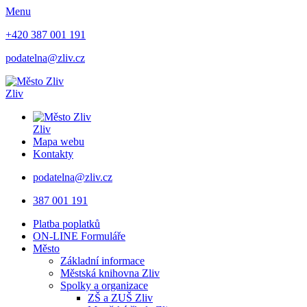
Menu
+420 387 001 191
podatelna@zliv.cz
Zliv
Zliv
Mapa webu
Kontakty
podatelna@zliv.cz
387 001 191
Platba poplatků
ON-LINE Formuláře
Město
Základní informace
Městská knihovna Zliv
Spolky a organizace
ZŠ a ZUŠ Zliv