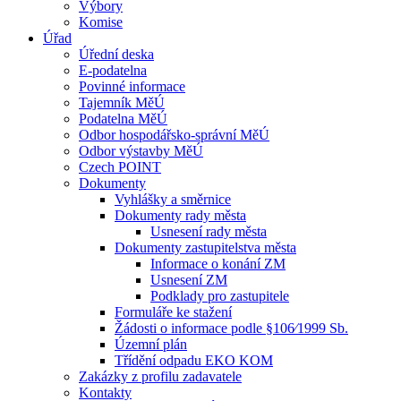
Výbory
Komise
Úřad
Úřední deska
E-podatelna
Povinné informace
Tajemník MěÚ
Podatelna MěÚ
Odbor hospodářsko-správní MěÚ
Odbor výstavby MěÚ
Czech POINT
Dokumenty
Vyhlášky a směrnice
Dokumenty rady města
Usnesení rady města
Dokumenty zastupitelstva města
Informace o konání ZM
Usnesení ZM
Podklady pro zastupitele
Formuláře ke stažení
Žádosti o informace podle §106⁄1999 Sb.
Územní plán
Třídění odpadu EKO KOM
Zakázky z profilu zadavatele
Kontakty