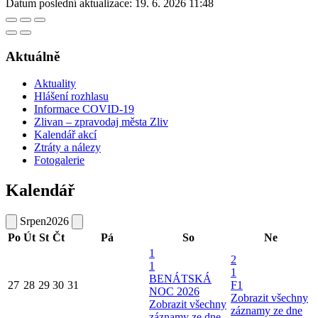
Datum poslední aktualizace:
19. 6. 2026 11:48
Aktuálně
Aktuality
Hlášení rozhlasu
Informace COVID-19
Zlivan – zpravodaj města Zliv
Kalendář akcí
Ztráty a nálezy
Fotogalerie
Kalendář
Srpen
2026
Po
Út
St
Čt
Pá
So
Ne
1
2
1
1
BENÁTSKÁ
27
28
29
30
31
F1
NOC 2026
Zobrazit všechny
Zobrazit všechny
záznamy ze dne
záznamy ze dne