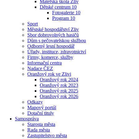
Mateřská škola Zliv
Dětské centrum 10
Fotogalerie 10
Program 10
Sport
Městské hospodářství Zliv
Sbor dobrovolných hasičů
Dům s pečovatelskou službou
Odborný lesní hospodář
Úřady, instituce, zdravotnictví
Firmy, komerce, služby
Informační centra
Nadace ČEZ
Oranžový rok ve Zlivi
Oranžový rok 2024
Oranžový rok 2023
Oranžový rok 2025
Oranžový rok 2026
Odkazy
Mapový portál
Dotační tituly
Samospráva
Starosta města
Rada města
Zastupitelstvo města