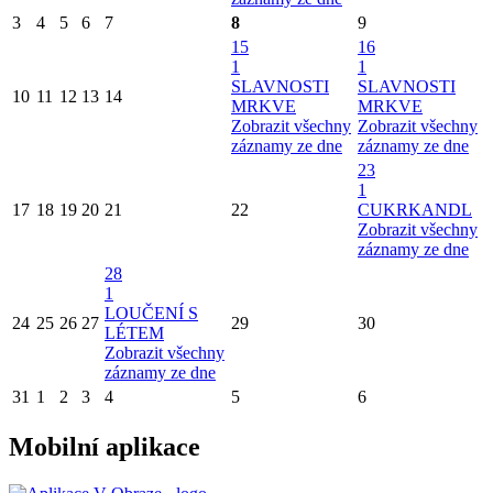
3
4
5
6
7
8
9
15
16
1
1
SLAVNOSTI
SLAVNOSTI
10
11
12
13
14
MRKVE
MRKVE
Zobrazit všechny
Zobrazit všechny
záznamy ze dne
záznamy ze dne
23
1
17
18
19
20
21
22
CUKRKANDL
Zobrazit všechny
záznamy ze dne
28
1
LOUČENÍ S
24
25
26
27
29
30
LÉTEM
Zobrazit všechny
záznamy ze dne
31
1
2
3
4
5
6
Mobilní aplikace