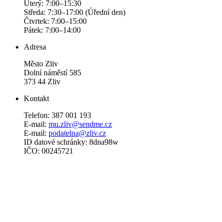
Úterý: 7:00–15:30
Středa: 7:30–17:00 (Úřední den)
Čtvrtek: 7:00–15:00
Pátek: 7:00–14:00
Adresa
Město Zliv
Dolní náměstí 585
373 44 Zliv
Kontakt
Telefon: 387 001 193
E-mail:
mu.zliv@sendme.cz
E-mail:
podatelna@zliv.cz
ID datové schránky: 8dna98w
IČO: 00245721