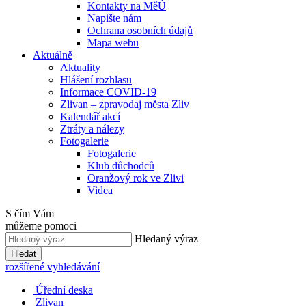
Kontakty na MěÚ
Napište nám
Ochrana osobních údajů
Mapa webu
Aktuálně
Aktuality
Hlášení rozhlasu
Informace COVID-19
Zlivan – zpravodaj města Zliv
Kalendář akcí
Ztráty a nálezy
Fotogalerie
Fotogalerie
Klub důchodců
Oranžový rok ve Zlivi
Videa
S čím Vám
můžeme pomoci
Hledaný výraz
Hledat
rozšířené vyhledávání
Úřední deska
Zlivan