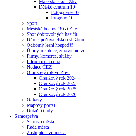
Mateřská škola Zliv
Dětské centrum 10
Fotogalerie 10
Program 10
Sport
Městské hospodářství Zliv
Sbor dobrovolných hasičů
Dům s pečovatelskou službou
Odborný lesní hospodář
Úřady, instituce, zdravotnictví
Firmy, komerce, služby
Informační centra
Nadace ČEZ
Oranžový rok ve Zlivi
Oranžový rok 2024
Oranžový rok 2023
Oranžový rok 2025
Oranžový rok 2026
Odkazy
Mapový portál
Dotační tituly
Samospráva
Starosta města
Rada města
Zastupitelstvo města