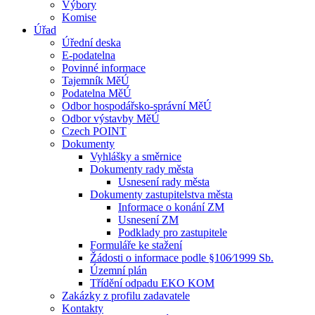
Výbory
Komise
Úřad
Úřední deska
E-podatelna
Povinné informace
Tajemník MěÚ
Podatelna MěÚ
Odbor hospodářsko-správní MěÚ
Odbor výstavby MěÚ
Czech POINT
Dokumenty
Vyhlášky a směrnice
Dokumenty rady města
Usnesení rady města
Dokumenty zastupitelstva města
Informace o konání ZM
Usnesení ZM
Podklady pro zastupitele
Formuláře ke stažení
Žádosti o informace podle §106⁄1999 Sb.
Územní plán
Třídění odpadu EKO KOM
Zakázky z profilu zadavatele
Kontakty