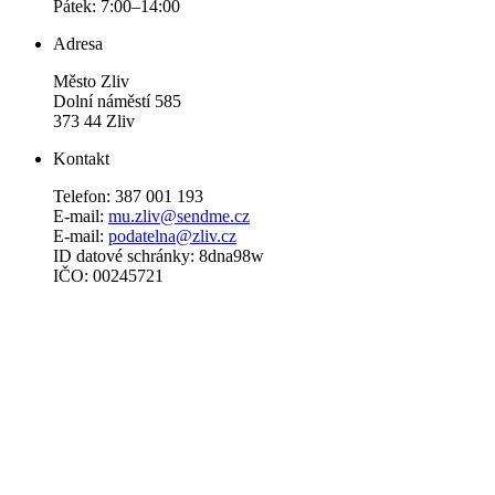
Pátek: 7:00–14:00
Adresa
Město Zliv
Dolní náměstí 585
373 44 Zliv
Kontakt
Telefon: 387 001 193
E-mail:
mu.zliv@sendme.cz
E-mail:
podatelna@zliv.cz
ID datové schránky: 8dna98w
IČO: 00245721