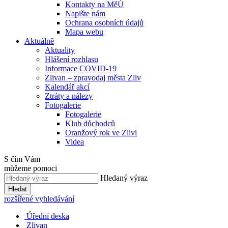
Kontakty na MěÚ
Napište nám
Ochrana osobních údajů
Mapa webu
Aktuálně
Aktuality
Hlášení rozhlasu
Informace COVID-19
Zlivan – zpravodaj města Zliv
Kalendář akcí
Ztráty a nálezy
Fotogalerie
Fotogalerie
Klub důchodců
Oranžový rok ve Zlivi
Videa
S čím Vám
můžeme pomoci
Hledaný výraz
Hledat
rozšířené vyhledávání
Úřední deska
Zlivan