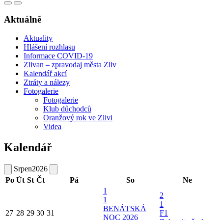
Aktuálně
Aktuality
Hlášení rozhlasu
Informace COVID-19
Zlivan – zpravodaj města Zliv
Kalendář akcí
Ztráty a nálezy
Fotogalerie
Fotogalerie
Klub důchodců
Oranžový rok ve Zlivi
Videa
Kalendář
Srpen
2026
Po
Út
St
Čt
Pá
So
Ne
1
2
1
1
BENÁTSKÁ
27
28
29
30
31
F1
NOC 2026