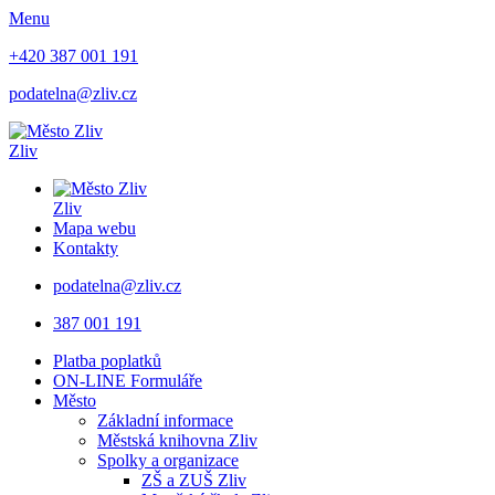
Menu
+420 387 001 191
podatelna@zliv.cz
Zliv
Zliv
Mapa webu
Kontakty
podatelna@zliv.cz
387 001 191
Platba poplatků
ON-LINE Formuláře
Město
Základní informace
Městská knihovna Zliv
Spolky a organizace
ZŠ a ZUŠ Zliv