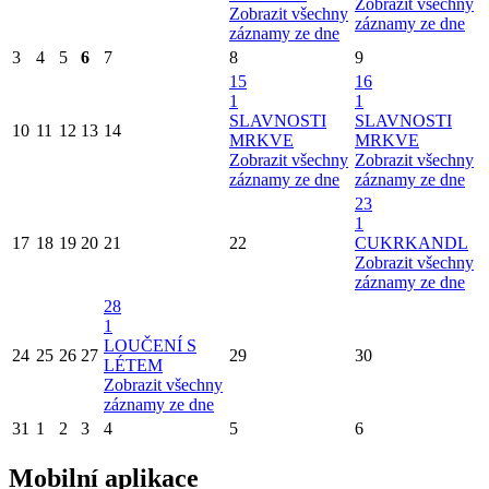
Zobrazit všechny
Zobrazit všechny
záznamy ze dne
záznamy ze dne
3
4
5
6
7
8
9
15
16
1
1
SLAVNOSTI
SLAVNOSTI
10
11
12
13
14
MRKVE
MRKVE
Zobrazit všechny
Zobrazit všechny
záznamy ze dne
záznamy ze dne
23
1
17
18
19
20
21
22
CUKRKANDL
Zobrazit všechny
záznamy ze dne
28
1
LOUČENÍ S
24
25
26
27
29
30
LÉTEM
Zobrazit všechny
záznamy ze dne
31
1
2
3
4
5
6
Mobilní aplikace