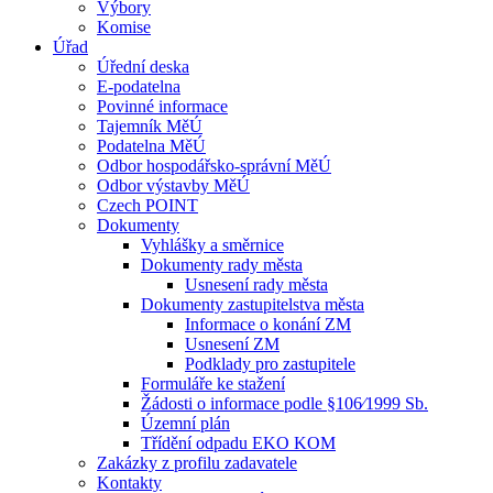
Výbory
Komise
Úřad
Úřední deska
E-podatelna
Povinné informace
Tajemník MěÚ
Podatelna MěÚ
Odbor hospodářsko-správní MěÚ
Odbor výstavby MěÚ
Czech POINT
Dokumenty
Vyhlášky a směrnice
Dokumenty rady města
Usnesení rady města
Dokumenty zastupitelstva města
Informace o konání ZM
Usnesení ZM
Podklady pro zastupitele
Formuláře ke stažení
Žádosti o informace podle §106⁄1999 Sb.
Územní plán
Třídění odpadu EKO KOM
Zakázky z profilu zadavatele
Kontakty