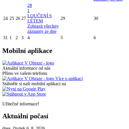
28
1
LOUČENÍ S
24
25
26
27
29
30
LÉTEM
Zobrazit všechny
záznamy ze dne
31
1
2
3
4
5
6
Mobilní aplikace
Aktuální informace od nás
Přímo ve vašem telefonu
Více o aplikaci
Stáhněte si naši mobilní aplikaci na
Užitečné informace!
Aktuální počasí
dnes, čtvrtek 6. 8. 2026