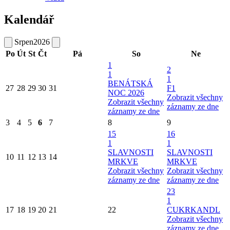
Kalendář
Srpen
2026
Po
Út
St
Čt
Pá
So
Ne
1
2
1
1
BENÁTSKÁ
27
28
29
30
31
F1
NOC 2026
Zobrazit všechny
Zobrazit všechny
záznamy ze dne
záznamy ze dne
3
4
5
6
7
8
9
15
16
1
1
SLAVNOSTI
SLAVNOSTI
10
11
12
13
14
MRKVE
MRKVE
Zobrazit všechny
Zobrazit všechny
záznamy ze dne
záznamy ze dne
23
1
17
18
19
20
21
22
CUKRKANDL
Zobrazit všechny
záznamy ze dne