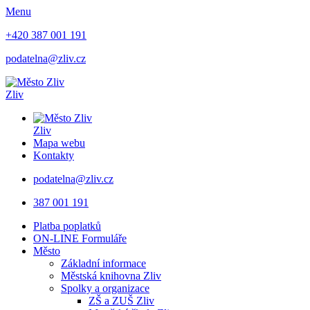
Menu
+420 387 001 191
podatelna@zliv.cz
Zliv
Zliv
Mapa webu
Kontakty
podatelna@zliv.cz
387 001 191
Platba poplatků
ON-LINE Formuláře
Město
Základní informace
Městská knihovna Zliv
Spolky a organizace
ZŠ a ZUŠ Zliv