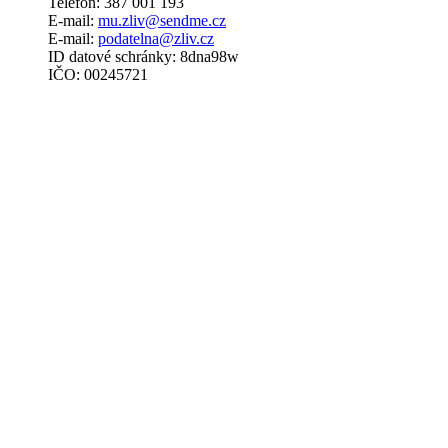
Telefon: 387 001 193
E-mail:
mu.zliv@sendme.cz
E-mail:
podatelna@zliv.cz
ID datové schránky: 8dna98w
IČO: 00245721