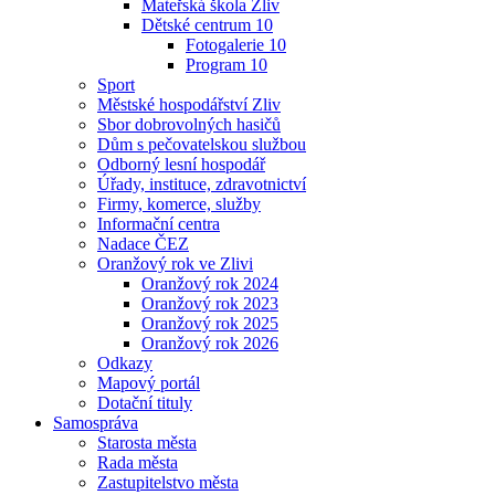
Mateřská škola Zliv
Dětské centrum 10
Fotogalerie 10
Program 10
Sport
Městské hospodářství Zliv
Sbor dobrovolných hasičů
Dům s pečovatelskou službou
Odborný lesní hospodář
Úřady, instituce, zdravotnictví
Firmy, komerce, služby
Informační centra
Nadace ČEZ
Oranžový rok ve Zlivi
Oranžový rok 2024
Oranžový rok 2023
Oranžový rok 2025
Oranžový rok 2026
Odkazy
Mapový portál
Dotační tituly
Samospráva
Starosta města
Rada města
Zastupitelstvo města