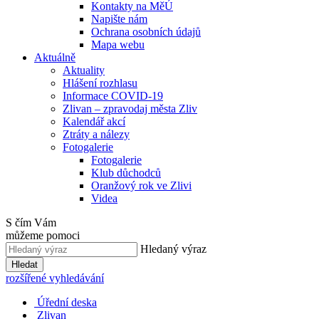
Kontakty na MěÚ
Napište nám
Ochrana osobních údajů
Mapa webu
Aktuálně
Aktuality
Hlášení rozhlasu
Informace COVID-19
Zlivan – zpravodaj města Zliv
Kalendář akcí
Ztráty a nálezy
Fotogalerie
Fotogalerie
Klub důchodců
Oranžový rok ve Zlivi
Videa
S čím Vám
můžeme pomoci
Hledaný výraz
Hledat
rozšířené vyhledávání
Úřední deska
Zlivan