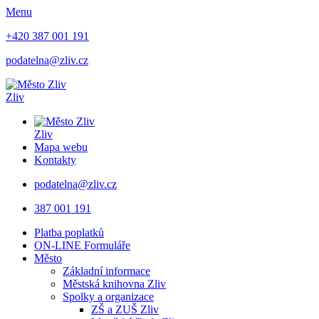
Menu
+420 387 001 191
podatelna@zliv.cz
Zliv
Zliv
Mapa webu
Kontakty
podatelna@zliv.cz
387 001 191
Platba poplatků
ON-LINE Formuláře
Město
Základní informace
Městská knihovna Zliv
Spolky a organizace
ZŠ a ZUŠ Zliv