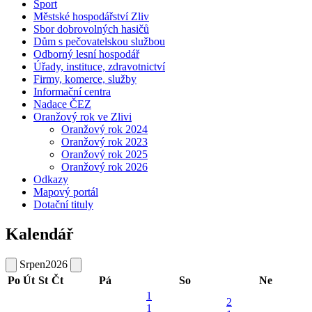
Sport
Městské hospodářství Zliv
Sbor dobrovolných hasičů
Dům s pečovatelskou službou
Odborný lesní hospodář
Úřady, instituce, zdravotnictví
Firmy, komerce, služby
Informační centra
Nadace ČEZ
Oranžový rok ve Zlivi
Oranžový rok 2024
Oranžový rok 2023
Oranžový rok 2025
Oranžový rok 2026
Odkazy
Mapový portál
Dotační tituly
Kalendář
Srpen
2026
Po
Út
St
Čt
Pá
So
Ne
1
2
1