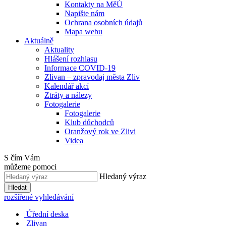
Kontakty na MěÚ
Napište nám
Ochrana osobních údajů
Mapa webu
Aktuálně
Aktuality
Hlášení rozhlasu
Informace COVID-19
Zlivan – zpravodaj města Zliv
Kalendář akcí
Ztráty a nálezy
Fotogalerie
Fotogalerie
Klub důchodců
Oranžový rok ve Zlivi
Videa
S čím Vám
můžeme pomoci
Hledaný výraz
Hledat
rozšířené vyhledávání
Úřední deska
Zlivan