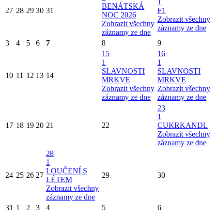
1
BENÁTSKÁ
27
28
29
30
31
F1
NOC 2026
Zobrazit všechny
Zobrazit všechny
záznamy ze dne
záznamy ze dne
3
4
5
6
7
8
9
15
16
1
1
SLAVNOSTI
SLAVNOSTI
10
11
12
13
14
MRKVE
MRKVE
Zobrazit všechny
Zobrazit všechny
záznamy ze dne
záznamy ze dne
23
1
17
18
19
20
21
22
CUKRKANDL
Zobrazit všechny
záznamy ze dne
28
1
LOUČENÍ S
24
25
26
27
29
30
LÉTEM
Zobrazit všechny
záznamy ze dne
31
1
2
3
4
5
6