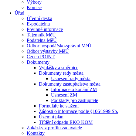
Výbory
Komise
Úřad
Úřední deska
E-podatelna
Povinné informace
Tajemník MěÚ
Podatelna MěÚ
Odbor hospodářsko-správní MěÚ
Odbor výstavby MěÚ
Czech POINT
Dokumenty
Vyhlášky a směrnice
Dokumenty rady města
Usnesení rady města
Dokumenty zastupitelstva města
Informace o konání ZM
Usnesení ZM
Podklady pro zastupitele
Formuláře ke stažení
Žádosti o informace podle §106⁄1999 Sb.
Územní plán
Třídění odpadu EKO KOM
Zakázky z profilu zadavatele
Kontakty