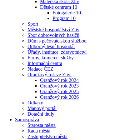
Mateřská škola Zliv
Dětské centrum 10
Fotogalerie 10
Program 10
Sport
Městské hospodářství Zliv
Sbor dobrovolných hasičů
Dům s pečovatelskou službou
Odborný lesní hospodář
Úřady, instituce, zdravotnictví
Firmy, komerce, služby
Informační centra
Nadace ČEZ
Oranžový rok ve Zlivi
Oranžový rok 2024
Oranžový rok 2023
Oranžový rok 2025
Oranžový rok 2026
Odkazy
Mapový portál
Dotační tituly
Samospráva
Starosta města
Rada města
Zastupitelstvo města