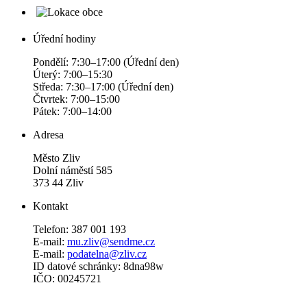
Úřední hodiny
Pondělí: 7:30–17:00 (Úřední den)
Úterý: 7:00–15:30
Středa: 7:30–17:00 (Úřední den)
Čtvrtek: 7:00–15:00
Pátek: 7:00–14:00
Adresa
Město Zliv
Dolní náměstí 585
373 44 Zliv
Kontakt
Telefon: 387 001 193
E-mail:
mu.zliv@sendme.cz
E-mail:
podatelna@zliv.cz
ID datové schránky: 8dna98w
IČO: 00245721