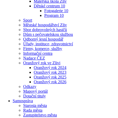
Mateřská škola Zliv
Dětské centrum 10
Fotogalerie 10
Program 10
Sport
Městské hospodářství Zliv
Sbor dobrovolných hasičů
Dům s pečovatelskou službou
Odborný lesní hospodář
Úřady, instituce, zdravotnictví
Firmy, komerce, služby
Informační centra
Nadace ČEZ
Oranžový rok ve Zlivi
Oranžový rok 2024
Oranžový rok 2023
Oranžový rok 2025
Oranžový rok 2026
Odkazy
Mapový portál
Dotační tituly
Samospráva
Starosta města
Rada města
Zastupitelstvo města