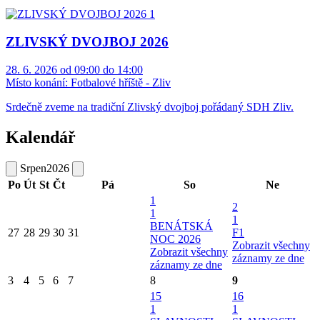
ZLIVSKÝ DVOJBOJ 2026
28. 6. 2026 od 09:00 do 14:00
Místo konání:
Fotbalové hříště - Zliv
Srdečně zveme na tradiční Zlivský dvojboj pořádaný SDH Zliv.
Kalendář
Srpen
2026
Po
Út
St
Čt
Pá
So
Ne
1
2
1
1
BENÁTSKÁ
27
28
29
30
31
F1
NOC 2026
Zobrazit všechny
Zobrazit všechny
záznamy ze dne
záznamy ze dne
3
4
5
6
7
8
9
15
16
1
1