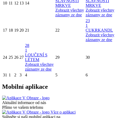
SLAVNOSTI
SLAVNOSTI
10
11
12
13
14
MRKVE
MRKVE
Zobrazit všechny
Zobrazit všechny
záznamy ze dne
záznamy ze dne
23
1
17
18
19
20
21
22
CUKRKANDL
Zobrazit všechny
záznamy ze dne
28
1
LOUČENÍ S
24
25
26
27
29
30
LÉTEM
Zobrazit všechny
záznamy ze dne
31
1
2
3
4
5
6
Mobilní aplikace
Aktuální informace od nás
Přímo ve vašem telefonu
Více o aplikaci
Stáhněte si naši mobilní aplikaci na