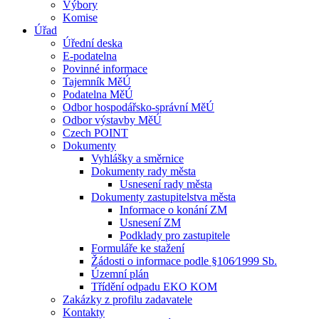
Výbory
Komise
Úřad
Úřední deska
E-podatelna
Povinné informace
Tajemník MěÚ
Podatelna MěÚ
Odbor hospodářsko-správní MěÚ
Odbor výstavby MěÚ
Czech POINT
Dokumenty
Vyhlášky a směrnice
Dokumenty rady města
Usnesení rady města
Dokumenty zastupitelstva města
Informace o konání ZM
Usnesení ZM
Podklady pro zastupitele
Formuláře ke stažení
Žádosti o informace podle §106⁄1999 Sb.
Územní plán
Třídění odpadu EKO KOM
Zakázky z profilu zadavatele
Kontakty