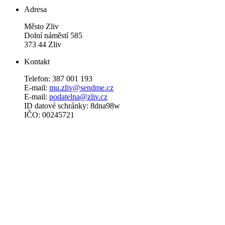
Adresa
Město Zliv
Dolní náměstí 585
373 44 Zliv
Kontakt
Telefon: 387 001 193
E-mail:
mu.zliv@sendme.cz
E-mail:
podatelna@zliv.cz
ID datové schránky: 8dna98w
IČO: 00245721