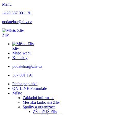
Menu
+420 387 001 191
podatelna@zliv.cz
Zliv
Zliv
Mapa webu
Kontakty
podatelna@zliv.cz
387 001 191
Platba poplatků
ON-LINE Formuláře
Město
Základní informace
Městská knihovna Zliv
Spolky a organizace
ZŠ a ZUŠ Zliv