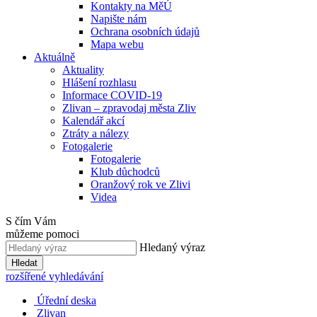
Kontakty na MěÚ
Napište nám
Ochrana osobních údajů
Mapa webu
Aktuálně
Aktuality
Hlášení rozhlasu
Informace COVID-19
Zlivan – zpravodaj města Zliv
Kalendář akcí
Ztráty a nálezy
Fotogalerie
Fotogalerie
Klub důchodců
Oranžový rok ve Zlivi
Videa
S čím Vám
můžeme pomoci
Hledaný výraz
Hledat
rozšířené vyhledávání
Úřední deska
Zlivan