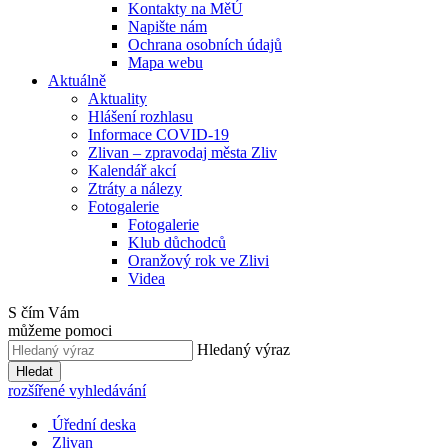
Kontakty na MěÚ
Napište nám
Ochrana osobních údajů
Mapa webu
Aktuálně
Aktuality
Hlášení rozhlasu
Informace COVID-19
Zlivan – zpravodaj města Zliv
Kalendář akcí
Ztráty a nálezy
Fotogalerie
Fotogalerie
Klub důchodců
Oranžový rok ve Zlivi
Videa
S čím Vám
můžeme pomoci
Hledaný výraz
Hledat
rozšířené vyhledávání
Úřední deska
Zlivan