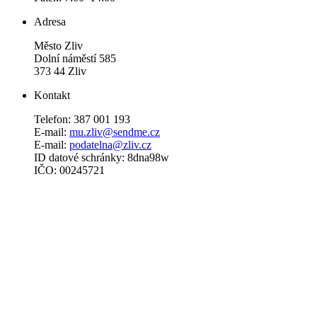
Adresa
Město Zliv
Dolní náměstí 585
373 44 Zliv
Kontakt
Telefon: 387 001 193
E-mail:
mu.zliv@sendme.cz
E-mail:
podatelna@zliv.cz
ID datové schránky: 8dna98w
IČO: 00245721