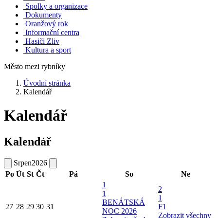
Spolky a organizace
Dokumenty
Oranžový rok
Informační centra
Hasiči Zliv
Kultura a sport
Město mezi rybníky
Úvodní stránka
Kalendář
Kalendář
Kalendář
Srpen
2026
Po
Út
St
Čt
Pá
So
Ne
1
2
1
1
BENÁTSKÁ
27
28
29
30
31
F1
NOC 2026
Zobrazit všechny