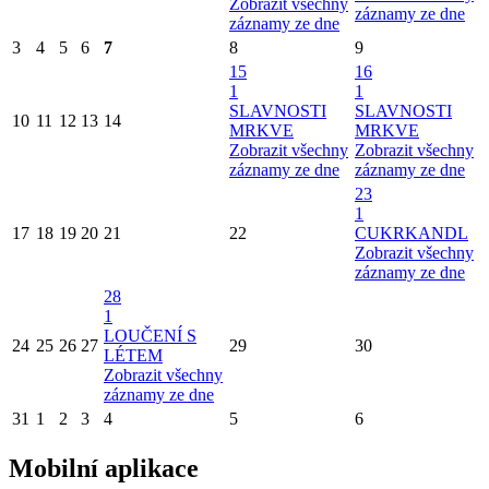
Zobrazit všechny
záznamy ze dne
záznamy ze dne
3
4
5
6
7
8
9
15
16
1
1
SLAVNOSTI
SLAVNOSTI
10
11
12
13
14
MRKVE
MRKVE
Zobrazit všechny
Zobrazit všechny
záznamy ze dne
záznamy ze dne
23
1
17
18
19
20
21
22
CUKRKANDL
Zobrazit všechny
záznamy ze dne
28
1
LOUČENÍ S
24
25
26
27
29
30
LÉTEM
Zobrazit všechny
záznamy ze dne
31
1
2
3
4
5
6
Mobilní aplikace