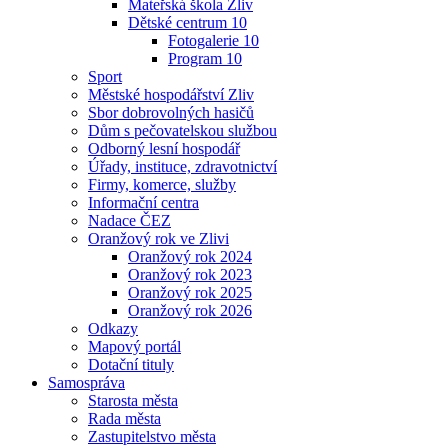
Mateřská škola Zliv
Dětské centrum 10
Fotogalerie 10
Program 10
Sport
Městské hospodářství Zliv
Sbor dobrovolných hasičů
Dům s pečovatelskou službou
Odborný lesní hospodář
Úřady, instituce, zdravotnictví
Firmy, komerce, služby
Informační centra
Nadace ČEZ
Oranžový rok ve Zlivi
Oranžový rok 2024
Oranžový rok 2023
Oranžový rok 2025
Oranžový rok 2026
Odkazy
Mapový portál
Dotační tituly
Samospráva
Starosta města
Rada města
Zastupitelstvo města