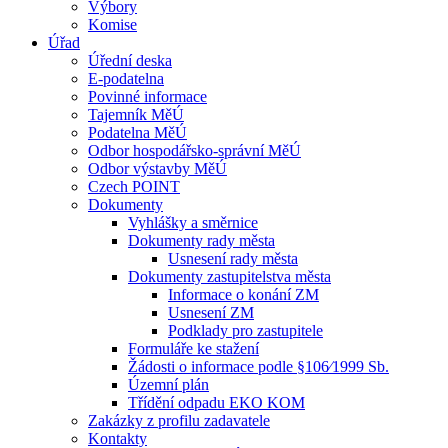
Výbory
Komise
Úřad
Úřední deska
E-podatelna
Povinné informace
Tajemník MěÚ
Podatelna MěÚ
Odbor hospodářsko-správní MěÚ
Odbor výstavby MěÚ
Czech POINT
Dokumenty
Vyhlášky a směrnice
Dokumenty rady města
Usnesení rady města
Dokumenty zastupitelstva města
Informace o konání ZM
Usnesení ZM
Podklady pro zastupitele
Formuláře ke stažení
Žádosti o informace podle §106⁄1999 Sb.
Územní plán
Třídění odpadu EKO KOM
Zakázky z profilu zadavatele
Kontakty