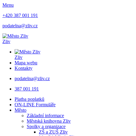
Menu
+420 387 001 191
podatelna@zliv.cz
Zliv
Zliv
Mapa webu
Kontakty
podatelna@zliv.cz
387 001 191
Platba poplatků
ON-LINE Formuláře
Město
Základní informace
Městská knihovna Zliv
Spolky a organizace
ZŠ a ZUŠ Zliv