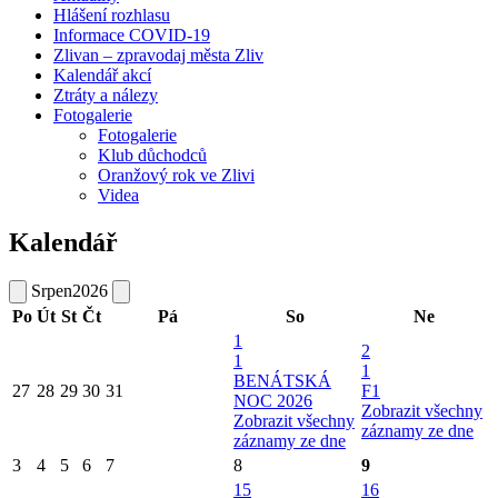
Hlášení rozhlasu
Informace COVID-19
Zlivan – zpravodaj města Zliv
Kalendář akcí
Ztráty a nálezy
Fotogalerie
Fotogalerie
Klub důchodců
Oranžový rok ve Zlivi
Videa
Kalendář
Srpen
2026
Po
Út
St
Čt
Pá
So
Ne
1
2
1
1
BENÁTSKÁ
27
28
29
30
31
F1
NOC 2026
Zobrazit všechny
Zobrazit všechny
záznamy ze dne
záznamy ze dne
3
4
5
6
7
8
9
15
16