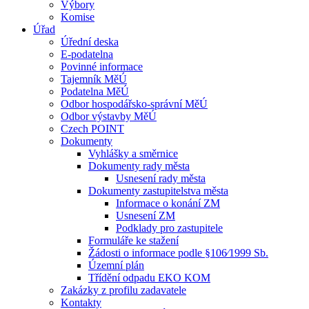
Výbory
Komise
Úřad
Úřední deska
E-podatelna
Povinné informace
Tajemník MěÚ
Podatelna MěÚ
Odbor hospodářsko-správní MěÚ
Odbor výstavby MěÚ
Czech POINT
Dokumenty
Vyhlášky a směrnice
Dokumenty rady města
Usnesení rady města
Dokumenty zastupitelstva města
Informace o konání ZM
Usnesení ZM
Podklady pro zastupitele
Formuláře ke stažení
Žádosti o informace podle §106⁄1999 Sb.
Územní plán
Třídění odpadu EKO KOM
Zakázky z profilu zadavatele
Kontakty