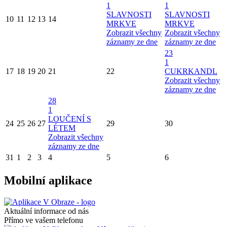
1
1
SLAVNOSTI
SLAVNOSTI
10
11
12
13
14
MRKVE
MRKVE
Zobrazit všechny
Zobrazit všechny
záznamy ze dne
záznamy ze dne
23
1
17
18
19
20
21
22
CUKRKANDL
Zobrazit všechny
záznamy ze dne
28
1
LOUČENÍ S
24
25
26
27
29
30
LÉTEM
Zobrazit všechny
záznamy ze dne
31
1
2
3
4
5
6
Mobilní aplikace
Aktuální informace od nás
Přímo ve vašem telefonu