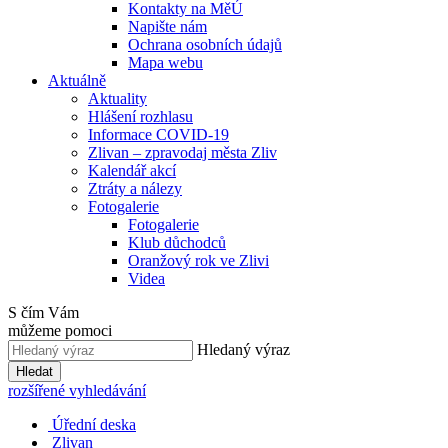
Kontakty na MěÚ
Napište nám
Ochrana osobních údajů
Mapa webu
Aktuálně
Aktuality
Hlášení rozhlasu
Informace COVID-19
Zlivan – zpravodaj města Zliv
Kalendář akcí
Ztráty a nálezy
Fotogalerie
Fotogalerie
Klub důchodců
Oranžový rok ve Zlivi
Videa
S čím Vám
můžeme pomoci
Hledaný výraz
Hledat
rozšířené vyhledávání
Úřední deska
Zlivan