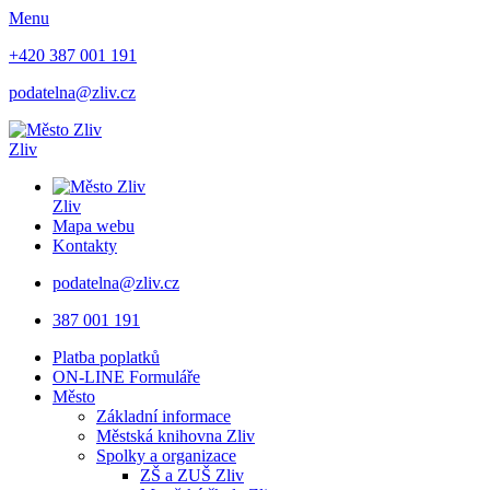
Menu
+420 387 001 191
podatelna@zliv.cz
Zliv
Zliv
Mapa webu
Kontakty
podatelna@zliv.cz
387 001 191
Platba poplatků
ON-LINE Formuláře
Město
Základní informace
Městská knihovna Zliv
Spolky a organizace
ZŠ a ZUŠ Zliv