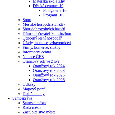
Mateřská škola Zliv
Dětské centrum 10
Fotogalerie 10
Program 10
Sport
Městské hospodářství Zliv
Sbor dobrovolných hasičů
Dům s pečovatelskou službou
Odborný lesní hospodář
Úřady, instituce, zdravotnictví
Firmy, komerce, služby
Informační centra
Nadace ČEZ
Oranžový rok ve Zlivi
Oranžový rok 2024
Oranžový rok 2023
Oranžový rok 2025
Oranžový rok 2026
Odkazy
Mapový portál
Dotační tituly
Samospráva
Starosta města
Rada města
Zastupitelstvo města