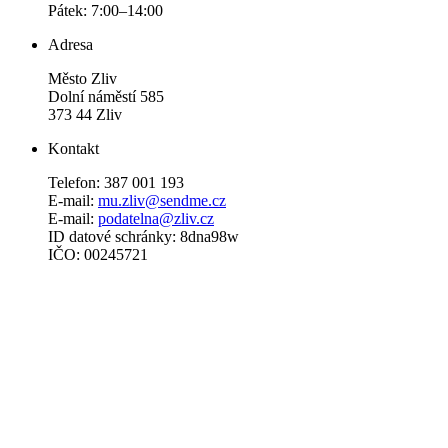
Pátek: 7:00–14:00
Adresa
Město Zliv
Dolní náměstí 585
373 44 Zliv
Kontakt
Telefon: 387 001 193
E-mail:
mu.zliv@sendme.cz
E-mail:
podatelna@zliv.cz
ID datové schránky: 8dna98w
IČO: 00245721