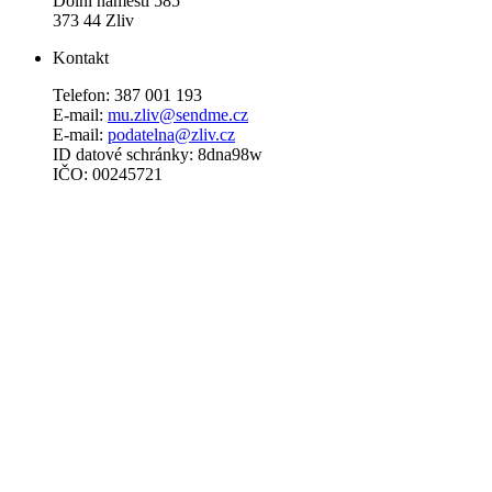
Dolní náměstí 585
373 44 Zliv
Kontakt
Telefon: 387 001 193
E-mail:
mu.zliv@sendme.cz
E-mail:
podatelna@zliv.cz
ID datové schránky: 8dna98w
IČO: 00245721