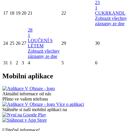
23
1
17
18
19
20
21
22
CUKRKANDL
Zobrazit všechny
záznamy ze dne
28
1
LOUČENÍ S
24
25
26
27
29
30
LÉTEM
Zobrazit všechny
záznamy ze dne
31
1
2
3
4
5
6
Mobilní aplikace
Aktuální informace od nás
Přímo ve vašem telefonu
Více o aplikaci
Stáhněte si naši mobilní aplikaci na
Užitečné informace!