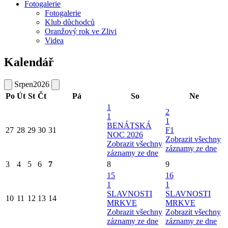
Fotogalerie
Fotogalerie
Klub důchodců
Oranžový rok ve Zlivi
Videa
Kalendář
Srpen
2026
Po
Út
St
Čt
Pá
So
Ne
1
2
1
1
BENÁTSKÁ
27
28
29
30
31
F1
NOC 2026
Zobrazit všechny
Zobrazit všechny
záznamy ze dne
záznamy ze dne
3
4
5
6
7
8
9
15
16
1
1
SLAVNOSTI
SLAVNOSTI
10
11
12
13
14
MRKVE
MRKVE
Zobrazit všechny
Zobrazit všechny
záznamy ze dne
záznamy ze dne