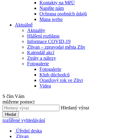
Kontakty na MěÚ
Napište nám
Ochrana osobních údajů
Mapa webu
Aktuálně
Aktuality
Hlášení rozhlasu
Informace COVID-19
Zlivan – zpravodaj města Zliv
Kalendář akcí
Ztráty a nálezy
Fotogalerie
Fotogalerie
Klub důchodců
Oranžový rok ve Zlivi
Videa
S čím Vám
můžeme pomoci
Hledaný výraz
Hledat
rozšířené vyhledávání
Úřední deska
Zlivan