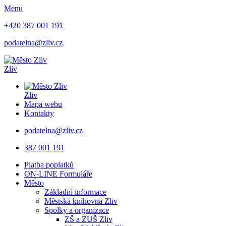
Menu
+420 387 001 191
podatelna@zliv.cz
Zliv
Zliv
Mapa webu
Kontakty
podatelna@zliv.cz
387 001 191
Platba poplatků
ON-LINE Formuláře
Město
Základní informace
Městská knihovna Zliv
Spolky a organizace
ZŠ a ZUŠ Zliv