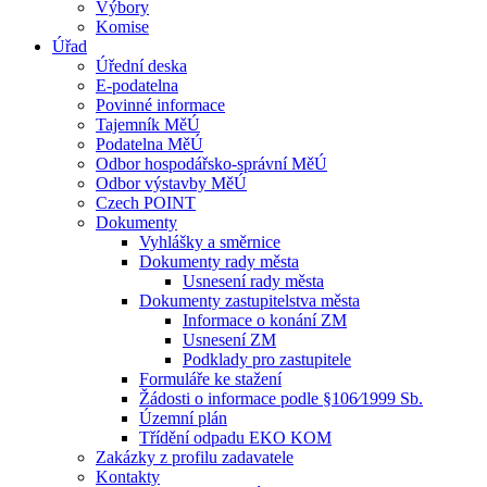
Výbory
Komise
Úřad
Úřední deska
E-podatelna
Povinné informace
Tajemník MěÚ
Podatelna MěÚ
Odbor hospodářsko-správní MěÚ
Odbor výstavby MěÚ
Czech POINT
Dokumenty
Vyhlášky a směrnice
Dokumenty rady města
Usnesení rady města
Dokumenty zastupitelstva města
Informace o konání ZM
Usnesení ZM
Podklady pro zastupitele
Formuláře ke stažení
Žádosti o informace podle §106⁄1999 Sb.
Územní plán
Třídění odpadu EKO KOM
Zakázky z profilu zadavatele
Kontakty