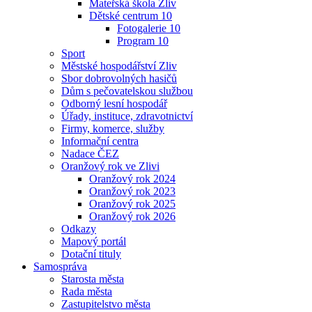
Mateřská škola Zliv
Dětské centrum 10
Fotogalerie 10
Program 10
Sport
Městské hospodářství Zliv
Sbor dobrovolných hasičů
Dům s pečovatelskou službou
Odborný lesní hospodář
Úřady, instituce, zdravotnictví
Firmy, komerce, služby
Informační centra
Nadace ČEZ
Oranžový rok ve Zlivi
Oranžový rok 2024
Oranžový rok 2023
Oranžový rok 2025
Oranžový rok 2026
Odkazy
Mapový portál
Dotační tituly
Samospráva
Starosta města
Rada města
Zastupitelstvo města