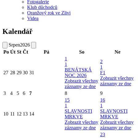
Fotogalerie
Klub důchodců
Oranžový rok ve Zlivi
Videa
Kalendář
Srpen
2026
Po
Út
St
Čt
Pá
So
Ne
1
2
1
1
BENÁTSKÁ
27
28
29
30
31
F1
NOC 2026
Zobrazit všechny
Zobrazit všechny
záznamy ze dne
záznamy ze dne
3
4
5
6
7
8
9
15
16
1
1
SLAVNOSTI
SLAVNOSTI
10
11
12
13
14
MRKVE
MRKVE
Zobrazit všechny
Zobrazit všechny
záznamy ze dne
záznamy ze dne
23