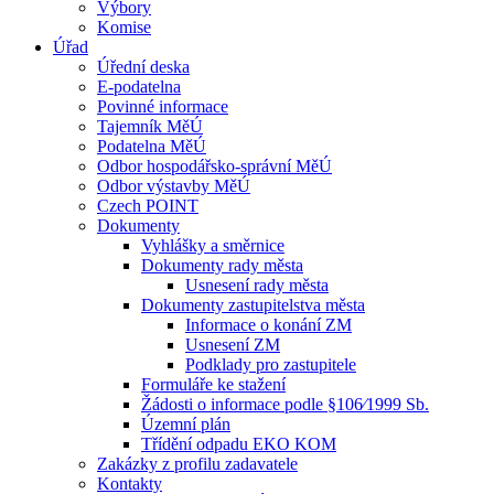
Výbory
Komise
Úřad
Úřední deska
E-podatelna
Povinné informace
Tajemník MěÚ
Podatelna MěÚ
Odbor hospodářsko-správní MěÚ
Odbor výstavby MěÚ
Czech POINT
Dokumenty
Vyhlášky a směrnice
Dokumenty rady města
Usnesení rady města
Dokumenty zastupitelstva města
Informace o konání ZM
Usnesení ZM
Podklady pro zastupitele
Formuláře ke stažení
Žádosti o informace podle §106⁄1999 Sb.
Územní plán
Třídění odpadu EKO KOM
Zakázky z profilu zadavatele
Kontakty