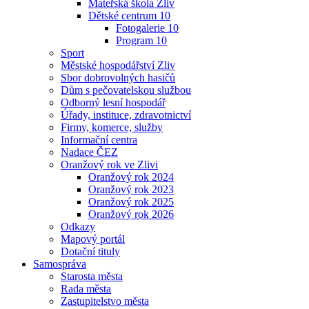
Mateřská škola Zliv
Dětské centrum 10
Fotogalerie 10
Program 10
Sport
Městské hospodářství Zliv
Sbor dobrovolných hasičů
Dům s pečovatelskou službou
Odborný lesní hospodář
Úřady, instituce, zdravotnictví
Firmy, komerce, služby
Informační centra
Nadace ČEZ
Oranžový rok ve Zlivi
Oranžový rok 2024
Oranžový rok 2023
Oranžový rok 2025
Oranžový rok 2026
Odkazy
Mapový portál
Dotační tituly
Samospráva
Starosta města
Rada města
Zastupitelstvo města