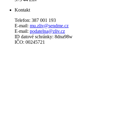
Kontakt
Telefon: 387 001 193
E-mail:
mu.zliv@sendme.cz
E-mail:
podatelna@zliv.cz
ID datové schránky: 8dna98w
IČO: 00245721