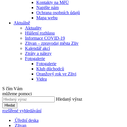
Kontakty na MěÚ
Napište nám
Ochrana osobních údajů
Mapa webu
Aktuálně
Aktuality
Hlášení rozhlasu
Informace COVID-19
Zlivan – zpravodaj města Zliv
Kalendář akcí
Ztráty a nálezy
Fotogalerie
Fotogalerie
Klub důchodců
Oranžový rok ve Zlivi
Videa
S čím Vám
můžeme pomoci
Hledaný výraz
Hledat
rozšířené vyhledávání
Úřední deska
Zlivan