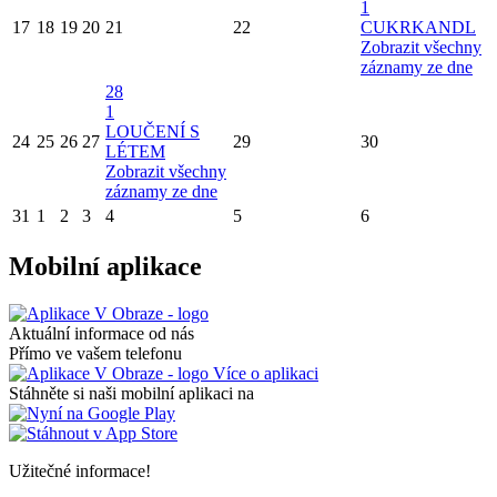
1
17
18
19
20
21
22
CUKRKANDL
Zobrazit všechny
záznamy ze dne
28
1
LOUČENÍ S
24
25
26
27
29
30
LÉTEM
Zobrazit všechny
záznamy ze dne
31
1
2
3
4
5
6
Mobilní aplikace
Aktuální informace od nás
Přímo ve vašem telefonu
Více o aplikaci
Stáhněte si naši mobilní aplikaci na
Užitečné informace!