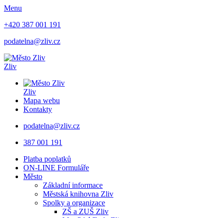
Menu
+420 387 001 191
podatelna@zliv.cz
Zliv
Zliv
Mapa webu
Kontakty
podatelna@zliv.cz
387 001 191
Platba poplatků
ON-LINE Formuláře
Město
Základní informace
Městská knihovna Zliv
Spolky a organizace
ZŠ a ZUŠ Zliv