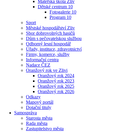
Mateřská škola Zliv
Dětské centrum 10
Fotogalerie 10
Program 10
Sport
Městské hospodářství Zliv
Sbor dobrovolných hasičů
Dům s pečovatelskou službou
Odborný lesní hospodář
Úřady, instituce, zdravotnictví
Firmy, komerce, služby
Informační centra
Nadace ČEZ
Oranžový rok ve Zlivi
Oranžový rok 2024
Oranžový rok 2023
Oranžový rok 2025
Oranžový rok 2026
Odkazy
Mapový portál
Dotační tituly
Samospráva
Starosta města
Rada města
Zastupitelstvo města