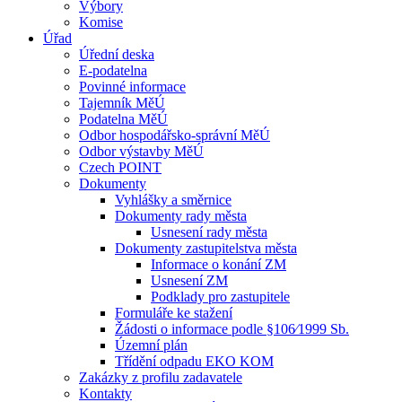
Výbory
Komise
Úřad
Úřední deska
E-podatelna
Povinné informace
Tajemník MěÚ
Podatelna MěÚ
Odbor hospodářsko-správní MěÚ
Odbor výstavby MěÚ
Czech POINT
Dokumenty
Vyhlášky a směrnice
Dokumenty rady města
Usnesení rady města
Dokumenty zastupitelstva města
Informace o konání ZM
Usnesení ZM
Podklady pro zastupitele
Formuláře ke stažení
Žádosti o informace podle §106⁄1999 Sb.
Územní plán
Třídění odpadu EKO KOM
Zakázky z profilu zadavatele
Kontakty