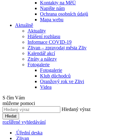
Kontakty na MěÚ
Napište nám
Ochrana osobních údajů
Mapa webu
Aktuálně
Aktuality
Hlášení rozhlasu
Informace COVID-19
Zlivan – zpravodaj města Zliv
Kalendář akcí
Ztráty a nálezy
Fotogalerie
Fotogalerie
Klub důchodců
Oranžový rok ve Zlivi
Videa
S čím Vám
můžeme pomoci
Hledaný výraz
Hledat
rozšířené vyhledávání
Úřední deska
Zlivan