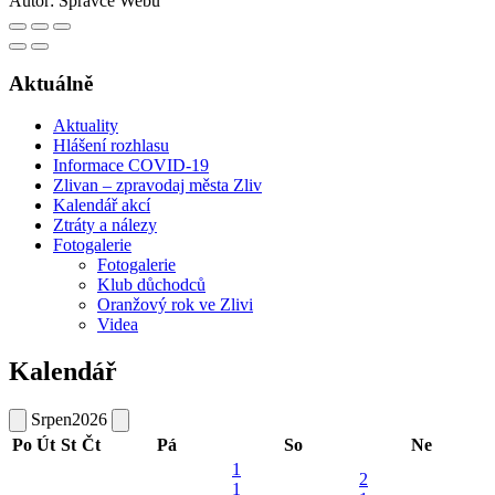
Autor:
Správce Webu
Aktuálně
Aktuality
Hlášení rozhlasu
Informace COVID-19
Zlivan – zpravodaj města Zliv
Kalendář akcí
Ztráty a nálezy
Fotogalerie
Fotogalerie
Klub důchodců
Oranžový rok ve Zlivi
Videa
Kalendář
Srpen
2026
Po
Út
St
Čt
Pá
So
Ne
1
2
1