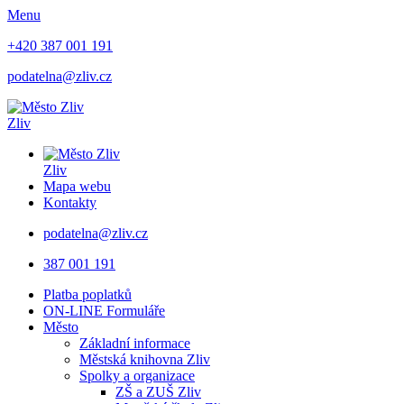
Menu
+420 387 001 191
podatelna@zliv.cz
Zliv
Zliv
Mapa webu
Kontakty
podatelna@zliv.cz
387 001 191
Platba poplatků
ON-LINE Formuláře
Město
Základní informace
Městská knihovna Zliv
Spolky a organizace
ZŠ a ZUŠ Zliv