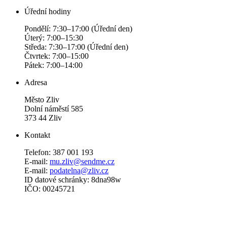
Úřední hodiny
Pondělí: 7:30–17:00 (Úřední den)
Úterý: 7:00–15:30
Středa: 7:30–17:00 (Úřední den)
Čtvrtek: 7:00–15:00
Pátek: 7:00–14:00
Adresa
Město Zliv
Dolní náměstí 585
373 44 Zliv
Kontakt
Telefon: 387 001 193
E-mail:
mu.zliv@sendme.cz
E-mail:
podatelna@zliv.cz
ID datové schránky: 8dna98w
IČO: 00245721