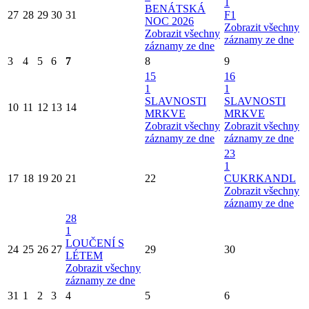
1
BENÁTSKÁ
27
28
29
30
31
F1
NOC 2026
Zobrazit všechny
Zobrazit všechny
záznamy ze dne
záznamy ze dne
3
4
5
6
7
8
9
15
16
1
1
SLAVNOSTI
SLAVNOSTI
10
11
12
13
14
MRKVE
MRKVE
Zobrazit všechny
Zobrazit všechny
záznamy ze dne
záznamy ze dne
23
1
17
18
19
20
21
22
CUKRKANDL
Zobrazit všechny
záznamy ze dne
28
1
LOUČENÍ S
24
25
26
27
29
30
LÉTEM
Zobrazit všechny
záznamy ze dne
31
1
2
3
4
5
6