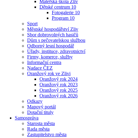
Mateřská škola Zliv
Dětské centrum 10
Fotogalerie 10
Program 10
Sport
Městské hospodářství Zliv
Sbor dobrovolných hasičů
Dům s pečovatelskou službou
Odborný lesní hospodář
Úřady, instituce, zdravotnictví
Firmy, komerce, služby
Informační centra
Nadace ČEZ
Oranžový rok ve Zlivi
Oranžový rok 2024
Oranžový rok 2023
Oranžový rok 2025
Oranžový rok 2026
Odkazy
Mapový portál
Dotační tituly
Samospráva
Starosta města
Rada města
Zastupitelstvo města