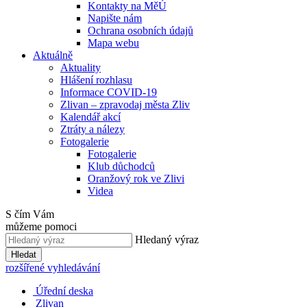
Kontakty na MěÚ
Napište nám
Ochrana osobních údajů
Mapa webu
Aktuálně
Aktuality
Hlášení rozhlasu
Informace COVID-19
Zlivan – zpravodaj města Zliv
Kalendář akcí
Ztráty a nálezy
Fotogalerie
Fotogalerie
Klub důchodců
Oranžový rok ve Zlivi
Videa
S čím Vám
můžeme pomoci
Hledaný výraz
Hledat
rozšířené vyhledávání
Úřední deska
Zlivan