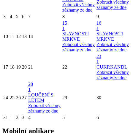
Zobrazit všechny
Zobrazit všechny
záznamy ze dne
záznamy ze dne
3
4
5
6
7
8
9
15
16
1
1
SLAVNOSTI
SLAVNOSTI
10
11
12
13
14
MRKVE
MRKVE
Zobrazit všechny
Zobrazit všechny
záznamy ze dne
záznamy ze dne
23
1
17
18
19
20
21
22
CUKRKANDL
Zobrazit všechny
záznamy ze dne
28
1
LOUČENÍ S
24
25
26
27
29
30
LÉTEM
Zobrazit všechny
záznamy ze dne
31
1
2
3
4
5
6
Mobilní aplikace