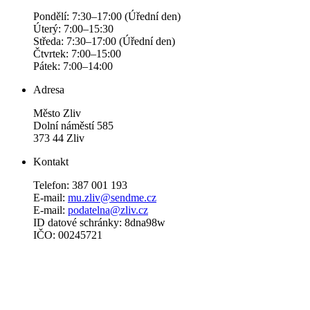
Pondělí: 7:30–17:00 (Úřední den)
Úterý: 7:00–15:30
Středa: 7:30–17:00 (Úřední den)
Čtvrtek: 7:00–15:00
Pátek: 7:00–14:00
Adresa
Město Zliv
Dolní náměstí 585
373 44 Zliv
Kontakt
Telefon: 387 001 193
E-mail:
mu.zliv@sendme.cz
E-mail:
podatelna@zliv.cz
ID datové schránky: 8dna98w
IČO: 00245721