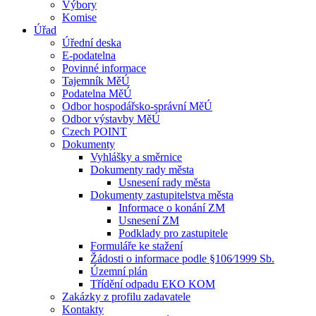
Výbory
Komise
Úřad
Úřední deska
E-podatelna
Povinné informace
Tajemník MěÚ
Podatelna MěÚ
Odbor hospodářsko-správní MěÚ
Odbor výstavby MěÚ
Czech POINT
Dokumenty
Vyhlášky a směrnice
Dokumenty rady města
Usnesení rady města
Dokumenty zastupitelstva města
Informace o konání ZM
Usnesení ZM
Podklady pro zastupitele
Formuláře ke stažení
Žádosti o informace podle §106⁄1999 Sb.
Územní plán
Třídění odpadu EKO KOM
Zakázky z profilu zadavatele
Kontakty