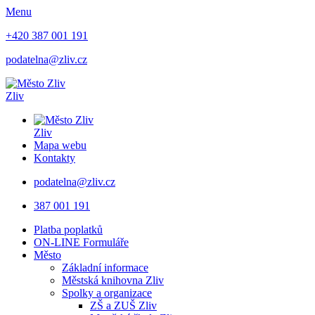
Menu
+420 387 001 191
podatelna@zliv.cz
Zliv
Zliv
Mapa webu
Kontakty
podatelna@zliv.cz
387 001 191
Platba poplatků
ON-LINE Formuláře
Město
Základní informace
Městská knihovna Zliv
Spolky a organizace
ZŠ a ZUŠ Zliv