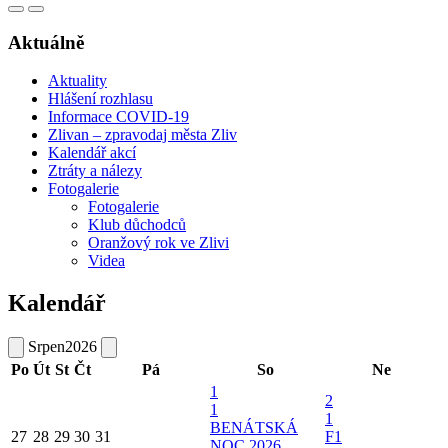
Aktuálně
Aktuality
Hlášení rozhlasu
Informace COVID-19
Zlivan – zpravodaj města Zliv
Kalendář akcí
Ztráty a nálezy
Fotogalerie
Fotogalerie
Klub důchodců
Oranžový rok ve Zlivi
Videa
Kalendář
Srpen
2026
Po
Út
St
Čt
Pá
So
Ne
1
2
1
1
BENÁTSKÁ
27
28
29
30
31
F1
NOC 2026