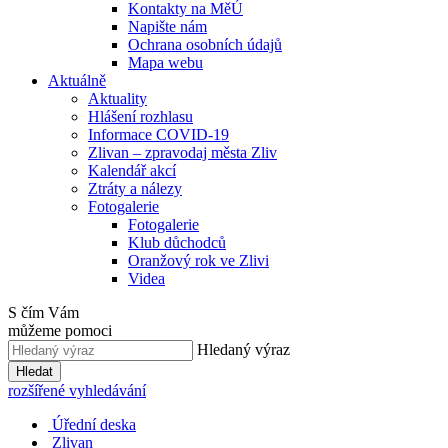
Kontakty na MěÚ
Napište nám
Ochrana osobních údajů
Mapa webu
Aktuálně
Aktuality
Hlášení rozhlasu
Informace COVID-19
Zlivan – zpravodaj města Zliv
Kalendář akcí
Ztráty a nálezy
Fotogalerie
Fotogalerie
Klub důchodců
Oranžový rok ve Zlivi
Videa
S čím Vám
můžeme pomoci
Hledaný výraz
Hledat
rozšířené vyhledávání
Úřední deska
Zlivan