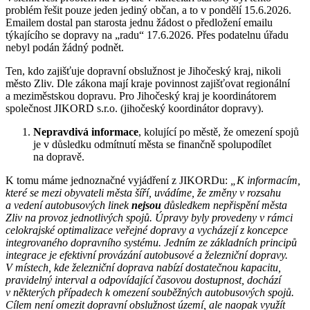
problém řešit pouze jeden jediný občan, a to v pondělí 15.6.2026.
Emailem dostal pan starosta jednu žádost o předložení emailu
týkajícího se dopravy na „radu“ 17.6.2026. Přes podatelnu úřadu
nebyl podán žádný podnět.
Ten, kdo zajišťuje dopravní obslužnost je Jihočeský kraj, nikoli
město Zliv. Dle zákona mají kraje povinnost zajišťovat regionální
a meziměstskou dopravu. Pro Jihočeský kraj je koordinátorem
společnost JIKORD s.r.o. (jihočeský koordinátor dopravy).
Nepravdivá informace
, kolující po městě, že omezení spojů
je v důsledku odmítnutí města se finančně spolupodílet
na dopravě.
K tomu máme jednoznačné vyjádření z JIKORDu:
„K informacím,
které se mezi obyvateli města šíří, uvádíme, že změny v rozsahu
a vedení autobusových linek
nejsou
důsledkem nepřispění města
Zliv na provoz jednotlivých spojů. Úpravy byly provedeny v rámci
celokrajské optimalizace veřejné dopravy a vycházejí z koncepce
integrovaného dopravního systému. Jedním ze základních principů
integrace je efektivní provázání autobusové a železniční dopravy.
V místech, kde železniční doprava nabízí dostatečnou kapacitu,
pravidelný interval a odpovídající časovou dostupnost, dochází
v některých případech k omezení souběžných autobusových spojů.
Cílem není omezit dopravní obslužnost území, ale naopak využít