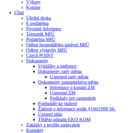
Výbory
Komise
Úřad
Úřední deska
E-podatelna
Povinné informace
Tajemník MěÚ
Podatelna MěÚ
Odbor hospodářsko-správní MěÚ
Odbor výstavby MěÚ
Czech POINT
Dokumenty
Vyhlášky a směrnice
Dokumenty rady města
Usnesení rady města
Dokumenty zastupitelstva města
Informace o konání ZM
Usnesení ZM
Podklady pro zastupitele
Formuláře ke stažení
Žádosti o informace podle §106⁄1999 Sb.
Územní plán
Třídění odpadu EKO KOM
Zakázky z profilu zadavatele
Kontakty