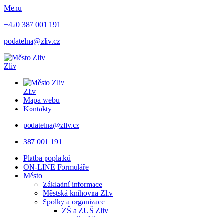
Menu
+420 387 001 191
podatelna@zliv.cz
Zliv
Zliv
Mapa webu
Kontakty
podatelna@zliv.cz
387 001 191
Platba poplatků
ON-LINE Formuláře
Město
Základní informace
Městská knihovna Zliv
Spolky a organizace
ZŠ a ZUŠ Zliv