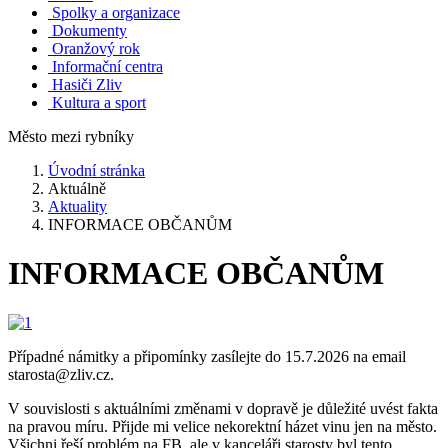
Spolky a organizace
Dokumenty
Oranžový rok
Informační centra
Hasiči Zliv
Kultura a sport
Město mezi rybníky
Úvodní stránka
Aktuálně
Aktuality
INFORMACE OBČANŮM
INFORMACE OBČANŮM
Případné námitky a připomínky zasílejte do 15.7.2026 na email
starosta@zliv.cz.
V souvislosti s aktuálními změnami v dopravě je důležité uvést fakta
na pravou míru. Přijde mi velice nekorektní házet vinu jen na město.
Všichni řeší problém na FB, ale v kanceláři starosty byl tento