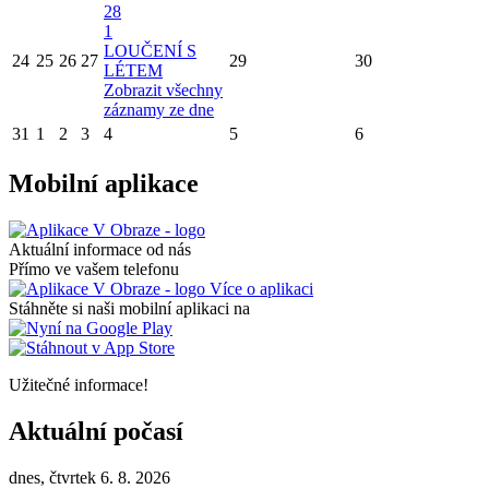
28
1
LOUČENÍ S
24
25
26
27
29
30
LÉTEM
Zobrazit všechny
záznamy ze dne
31
1
2
3
4
5
6
Mobilní aplikace
Aktuální informace od nás
Přímo ve vašem telefonu
Více o aplikaci
Stáhněte si naši mobilní aplikaci na
Užitečné informace!
Aktuální počasí
dnes, čtvrtek 6. 8. 2026