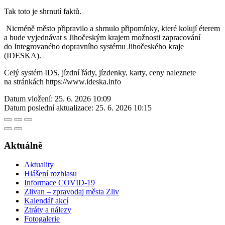
Tak toto je shrnutí faktů.
Nicméně město připravilo a shrnulo připomínky, které kolují éterem
a bude vyjednávat s Jihočeským krajem možnosti zapracování
do Integrovaného dopravního systému Jihočeského kraje
(IDESKA).
Celý systém IDS, jízdní řády, jízdenky, karty, ceny naleznete
na stránkách https://www.ideska.info
Datum vložení:
25. 6. 2026 10:09
Datum poslední aktualizace:
25. 6. 2026 10:15
Aktuálně
Aktuality
Hlášení rozhlasu
Informace COVID-19
Zlivan – zpravodaj města Zliv
Kalendář akcí
Ztráty a nálezy
Fotogalerie