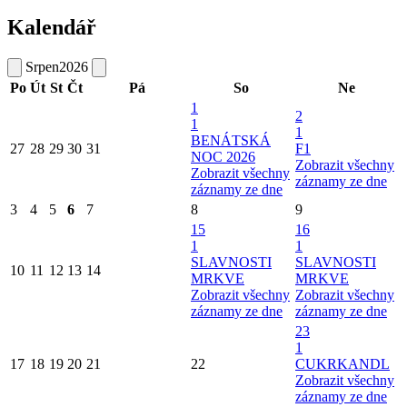
Kalendář
Srpen
2026
Po
Út
St
Čt
Pá
So
Ne
1
2
1
1
BENÁTSKÁ
27
28
29
30
31
F1
NOC 2026
Zobrazit všechny
Zobrazit všechny
záznamy ze dne
záznamy ze dne
3
4
5
6
7
8
9
15
16
1
1
SLAVNOSTI
SLAVNOSTI
10
11
12
13
14
MRKVE
MRKVE
Zobrazit všechny
Zobrazit všechny
záznamy ze dne
záznamy ze dne
23
1
17
18
19
20
21
22
CUKRKANDL
Zobrazit všechny
záznamy ze dne