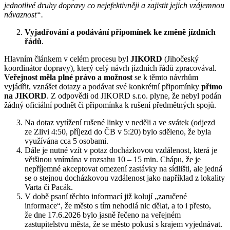
jednotlivé druhy dopravy co nejefektivněji a zajistit jejich vzájemnou
návaznost“.
Vyjadřování a podávání připomínek ke změně jízdních
řádů
.
Hlavním článkem v celém procesu byl
JIKORD
(Jihočeský
koordinátor dopravy), který celý návrh jízdních řádů zpracovával.
Veřejnost měla plné právo a možnost
se k těmto návrhům
vyjádřit, vznášet dotazy a podávat své konkrétní připomínky
přímo
na JIKORD
. Z odpovědi od JIKORD s.r.o. plyne, že nebyl podán
žádný oficiální podnět či připomínka k rušení předmětných spojů.
Na dotaz vytížení rušené linky v neděli a ve svátek (odjezd
ze Zlivi 4:50, příjezd do ČB v 5:20) bylo sděleno, že byla
využívána cca 5 osobami.
Dále je nutné vzít v potaz docházkovou vzdálenost, která je
většinou vnímána v rozsahu 10 – 15 min. Chápu, že je
nepříjemné akceptovat omezení zastávky na sídlišti, ale jedná
se o stejnou docházkovou vzdálenost jako například z lokality
Varta či Pacák.
V době psaní těchto informací již kolují „zaručené
informace“, že město s tím nehodlá nic dělat, a to i přesto,
že dne 17.6.2026 bylo jasně řečeno na veřejném
zastupitelstvu města, že se město pokusí s krajem vyjednávat.