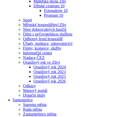
Mateřská škola Zliv
Dětské centrum 10
Fotogalerie 10
Program 10
Sport
Městské hospodářství Zliv
Sbor dobrovolných hasičů
Dům s pečovatelskou službou
Odborný lesní hospodář
Úřady, instituce, zdravotnictví
Firmy, komerce, služby
Informační centra
Nadace ČEZ
Oranžový rok ve Zlivi
Oranžový rok 2024
Oranžový rok 2023
Oranžový rok 2025
Oranžový rok 2026
Odkazy
Mapový portál
Dotační tituly
Samospráva
Starosta města
Rada města
Zastupitelstvo města